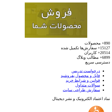
محصولات
15
سفارش‌ها تکمیل شده
20
کاربران
6
مطالب وبلاگ
رسی سریع
درخواست تدریس
فایل و محصول بفروشید
قوانین و شرایط خرید
سوالات متداول
سفارش طراحی سایت
 اعتماد الکترونیک و نشر دیجیتال