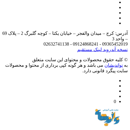
آدرس: کرج – میدان والفجر – خیابان یکتا – کوچه گلبرگ 2 – پلاک 69
د 3
09365452019 - 09124868241 - 
 آندروید
لینک مستقیم
يه حقوق محصولات و محتوای اين سایت متعلق
واندیشان
می باشد و هر گونه کپی برداری از محتوا و محصولات
 پیگرد قانونی دارد.
0