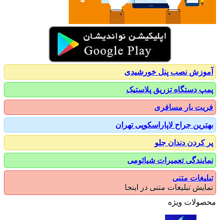
زش نصب پنل خورشیدی
 دستگاه تزریق پلاستیک
ت بار مسافری
رین جراح لاپاراسکوپی تهران
کردن دندان جلو
یندگی تعمیرات شیائومی
یغات متنی
یش تبلیغات متنی در اینجا
ولات ویژه