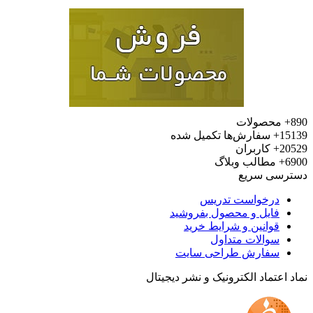
محصولات
15
سفارش‌ها تکمیل شده
20
کاربران
6
مطالب وبلاگ
رسی سریع
درخواست تدریس
فایل و محصول بفروشید
قوانین و شرایط خرید
سوالات متداول
سفارش طراحی سایت
 اعتماد الکترونیک و نشر دیجیتال