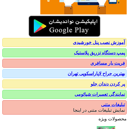
زش نصب پنل خورشیدی
 دستگاه تزریق پلاستیک
ت بار مسافری
رین جراح لاپاراسکوپی تهران
کردن دندان جلو
یندگی تعمیرات شیائومی
یغات متنی
یش تبلیغات متنی در اینجا
ولات ویژه