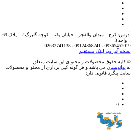
آدرس: کرج – میدان والفجر – خیابان یکتا – کوچه گلبرگ 2 – پلاک 69
د 3
09365452019 - 09124868241 - 
 آندروید
لینک مستقیم
يه حقوق محصولات و محتوای اين سایت متعلق
واندیشان
می باشد و هر گونه کپی برداری از محتوا و محصولات
 پیگرد قانونی دارد.
0