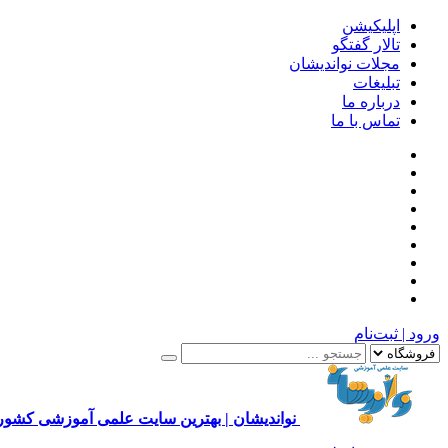
اپلیکیشن
تالار گفتگو
مجلات نواندیشان
تبلیغات
درباره ما
تماس با ما
ورود | ثبت‌نام
نواندیشان | بهترین سایت علمی آموزشی کشور