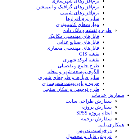
نرم‌افزارهای شهرسازی
نرم‌افزارهای گرافیک و انیمیشن
نرم‌افزارهای شیمی
سایر نرم افزارها
مهارت‌های کامپیوتری
طرح و نقشه و بانک داده
فایل‌های مهندسی مکانیک
فایل‌های صنایع غذایی
فایل‌های مهندسی معماری
نقشه GIS
نقشه اتوکد شهری
طرح جامع و تفصیلی
الگوی توسعه شهر و محله
سایر فایل‌ها و طرح‌های شهری
جزوه و پاورپوینت شهرسازی
طرح توجیهی و امکان سنجی
سفارش خدمات
سفارش طراحی سایت
سفارش پروژه
انجام پروژه SPSS
سفارش ترجمه
همکاری با ما
درخواست تدریس
فروش فایل و محصول