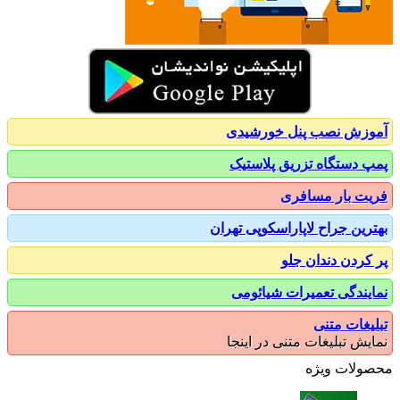
زش نصب پنل خورشیدی
 دستگاه تزریق پلاستیک
ت بار مسافری
رین جراح لاپاراسکوپی تهران
کردن دندان جلو
یندگی تعمیرات شیائومی
یغات متنی
یش تبلیغات متنی در اینجا
ولات ویژه