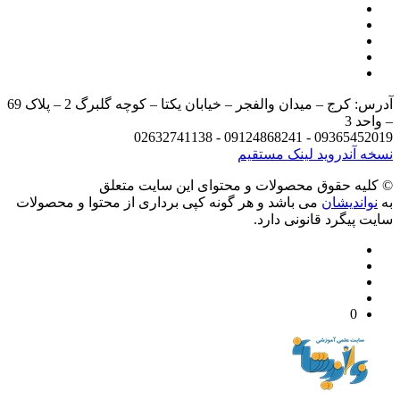
آدرس: کرج – میدان والفجر – خیابان یکتا – کوچه گلبرگ 2 – پلاک 69
د 3
09365452019 - 09124868241 - 
 آندروید
لینک مستقیم
يه حقوق محصولات و محتوای اين سایت متعلق
واندیشان
می باشد و هر گونه کپی برداری از محتوا و محصولات
 پیگرد قانونی دارد.
0