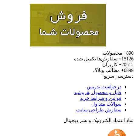
محصولات
15
سفارش‌ها تکمیل شده
20
کاربران
6
مطالب وبلاگ
رسی سریع
درخواست تدریس
فایل و محصول بفروشید
قوانین و شرایط خرید
سوالات متداول
سفارش طراحی سایت
 اعتماد الکترونیک و نشر دیجیتال