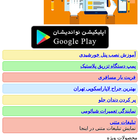
زش نصب پنل خورشیدی
 دستگاه تزریق پلاستیک
ت بار مسافری
رین جراح لاپاراسکوپی تهران
کردن دندان جلو
یندگی تعمیرات شیائومی
یغات متنی
یش تبلیغات متنی در اینجا
ولات ویژه