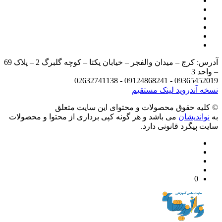
آدرس: کرج – میدان والفجر – خیابان یکتا – کوچه گلبرگ 2 – پلاک 69
د 3
09365452019 - 09124868241 - 
 آندروید
لینک مستقیم
يه حقوق محصولات و محتوای اين سایت متعلق
واندیشان
می باشد و هر گونه کپی برداری از محتوا و محصولات
 پیگرد قانونی دارد.
0