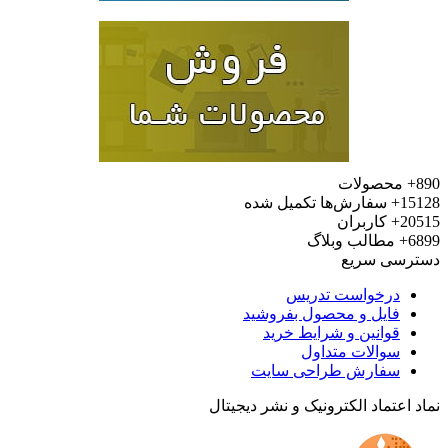
محصولات
15
سفارش‌ها تکمیل شده
20
کاربران
6
مطالب وبلاگ
رسی سریع
درخواست تدریس
فایل و محصول بفروشید
قوانین و شرایط خرید
سوالات متداول
سفارش طراحی سایت
 اعتماد الکترونیک و نشر دیجیتال