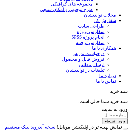
مجموعه های گرافیکی
طرح توجیهی و امکان سنجی
مجلات نواندیشان
سفارش کار
طراحی سایت
سفارش پروژه
انجام پروژه SPSS
سفارش ترجمه
همکاری با ما
درخواست تدریس
فروش فایل و محصول
ارسال مطلب
تبلیغات در نواندیشان
درباره ما
تماس با ما
خرید
خرید شما خالی است.
 به سایت
 | ثبت‌نام
مایش بهینه تر در اپلیکیشن موبایل!
نسخه آندروید
لینک مستقیم