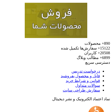
محصولات
15
سفارش‌ها تکمیل شده
20
کاربران
6
مطالب وبلاگ
رسی سریع
درخواست تدریس
فایل و محصول بفروشید
قوانین و شرایط خرید
سوالات متداول
سفارش طراحی سایت
 اعتماد الکترونیک و نشر دیجیتال