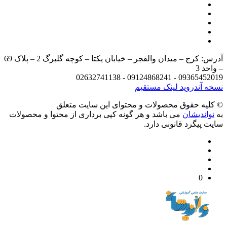
آدرس: کرج – میدان والفجر – خیابان یکتا – کوچه گلبرگ 2 – پلاک 69
د 3
09365452019 - 09124868241 - 
 آندروید
لینک مستقیم
يه حقوق محصولات و محتوای اين سایت متعلق
واندیشان
می باشد و هر گونه کپی برداری از محتوا و محصولات
 پیگرد قانونی دارد.
0