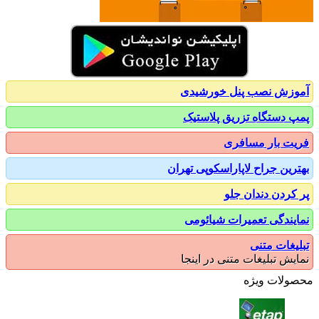
زش نصب پنل خورشیدی
 دستگاه تزریق پلاستیک
ت بار مسافری
رین جراح لاپاراسکوپی تهران
کردن دندان جلو
یندگی تعمیرات شیائومی
یغات متنی
یش تبلیغات متنی در اینجا
ولات ویژه