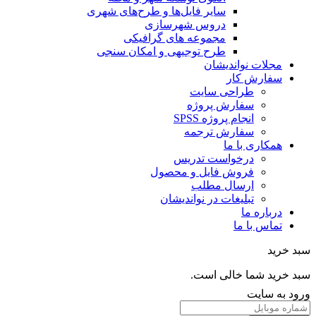
سایر فایل‌ها و طرح‌های شهری
دروس شهرسازی
مجموعه های گرافیکی
طرح توجیهی و امکان سنجی
مجلات نواندیشان
سفارش کار
طراحی سایت
سفارش پروژه
انجام پروژه SPSS
سفارش ترجمه
همکاری با ما
درخواست تدریس
فروش فایل و محصول
ارسال مطلب
تبلیغات در نواندیشان
درباره ما
تماس با ما
خرید
خرید شما خالی است.
 به سایت