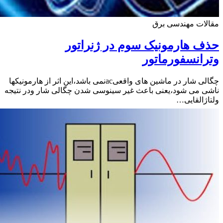
ات مهندسی برق
 هارمونیک سوم در ژنراتور
انسفورماتور
چگالی شار در ماشین های واقعیacنمی باشد،این اثر از هارمونیکها
 می شود،یعنی باعث غیر سینوسی شدن چگالی شار ودر نتیجه
ژالقایی…