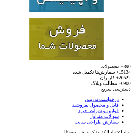
محصولات
15
سفارش‌ها تکمیل شده
20
کاربران
6
مطالب وبلاگ
رسی سریع
درخواست تدریس
فایل و محصول بفروشید
قوانین و شرایط خرید
سوالات متداول
سفارش طراحی سایت
 اعتماد الکترونیک و نشر دیجیتال