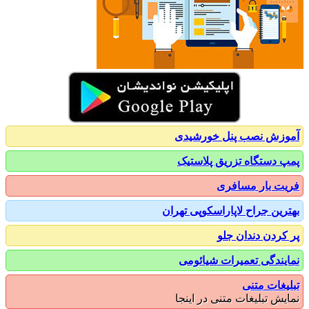
زش نصب پنل خورشیدی
 دستگاه تزریق پلاستیک
ت بار مسافری
رین جراح لاپاراسکوپی تهران
کردن دندان جلو
یندگی تعمیرات شیائومی
یغات متنی
یش تبلیغات متنی در اینجا