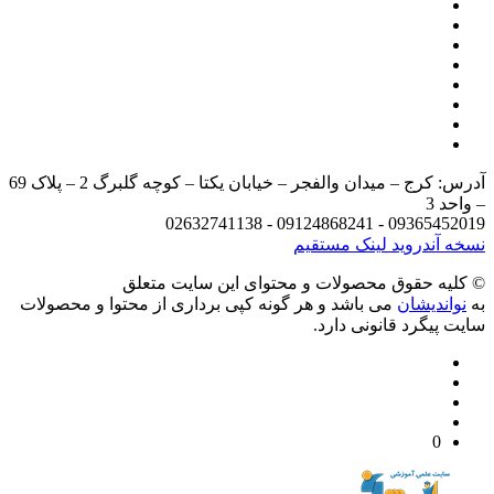
آدرس: کرج – میدان والفجر – خیابان یکتا – کوچه گلبرگ 2 – پلاک 69
د 3
09365452019 - 09124868241 - 
 آندروید
لینک مستقیم
يه حقوق محصولات و محتوای اين سایت متعلق
واندیشان
می باشد و هر گونه کپی برداری از محتوا و محصولات
 پیگرد قانونی دارد.
0