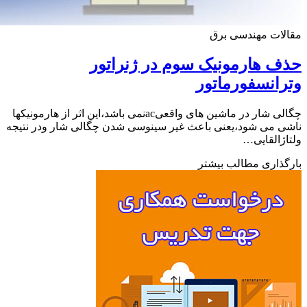
ات مهندسی برق
 هارمونیک سوم در ژنراتور
انسفورماتور
چگالی شار در ماشین های واقعیacنمی باشد،این اثر از هارمونیکها
 می شود،یعنی باعث غیر سینوسی شدن چگالی شار ودر نتیجه
ژالقایی…
ذاری مطالب بیشتر