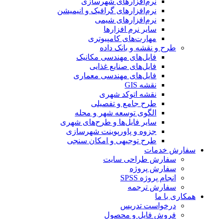
نرم‌افزارهای شهرسازی
نرم‌افزارهای گرافیک و انیمیشن
نرم‌افزارهای شیمی
سایر نرم افزارها
مهارت‌های کامپیوتری
طرح و نقشه و بانک داده
فایل‌های مهندسی مکانیک
فایل‌های صنایع غذایی
فایل‌های مهندسی معماری
نقشه GIS
نقشه اتوکد شهری
طرح جامع و تفصیلی
الگوی توسعه شهر و محله
سایر فایل‌ها و طرح‌های شهری
جزوه و پاورپوینت شهرسازی
طرح توجیهی و امکان سنجی
سفارش خدمات
سفارش طراحی سایت
سفارش پروژه
انجام پروژه SPSS
سفارش ترجمه
همکاری با ما
درخواست تدریس
فروش فایل و محصول