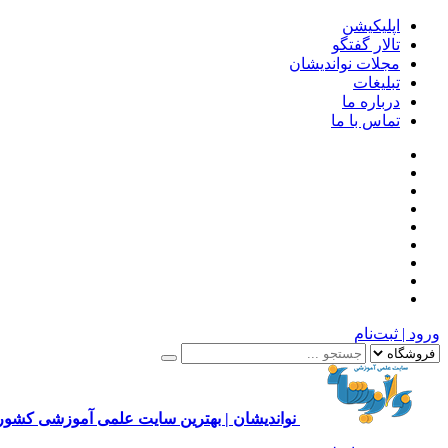
اپلیکیشن
تالار گفتگو
مجلات نواندیشان
تبلیغات
درباره ما
تماس با ما
ورود | ثبت‌نام
نواندیشان | بهترین سایت علمی آموزشی کشور