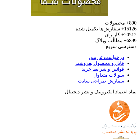
محصولات
15
سفارش‌ها تکمیل شده
20
کاربران
6
مطالب وبلاگ
رسی سریع
درخواست تدریس
فایل و محصول بفروشید
قوانین و شرایط خرید
سوالات متداول
سفارش طراحی سایت
 اعتماد الکترونیک و نشر دیجیتال