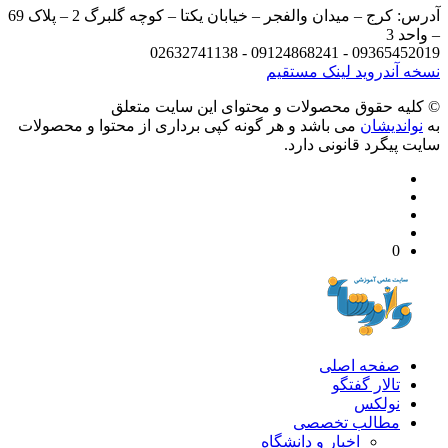
آدرس: کرج – میدان والفجر – خیابان یکتا – کوچه گلبرگ 2 – پلاک 69
د 3
09365452019 - 09124868241 - 
 آندروید
لینک مستقیم
يه حقوق محصولات و محتوای اين سایت متعلق
واندیشان
می باشد و هر گونه کپی برداری از محتوا و محصولات
 پیگرد قانونی دارد.
0
صفحه اصلی
تالار گفتگو
نولکس
مطالب تخصصی
اخبار و دانشگاه