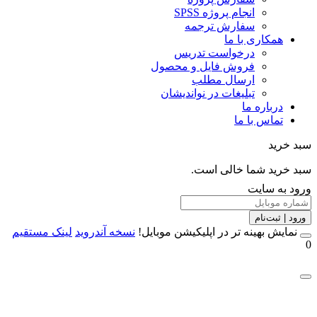
انجام پروژه SPSS
سفارش ترجمه
همکاری با ما
درخواست تدریس
فروش فایل و محصول
ارسال مطلب
تبلیغات در نواندیشان
درباره ما
تماس با ما
خرید
خرید شما خالی است.
 به سایت
 | ثبت‌نام
مایش بهینه تر در اپلیکیشن موبایل!
نسخه آندروید
لینک مستقیم