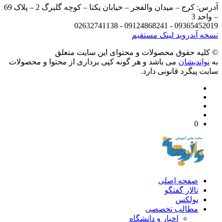
آدرس: کرج – میدان والفجر – خیابان یکتا – کوچه گلبرگ 2 – پلاک 69
د 3
09365452019 - 09124868241 - 
 آندروید
لینک مستقیم
يه حقوق محصولات و محتوای اين سایت متعلق
واندیشان
می باشد و هر گونه کپی برداری از محتوا و محصولات
 پیگرد قانونی دارد.
0
صفحه اصلی
تالار گفتگو
نولکس
مطالب تخصصی
اخبار و دانشگاه