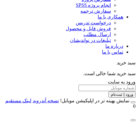
انجام پروژه SPSS
سفارش ترجمه
همکاری با ما
درخواست تدریس
فروش فایل و محصول
ارسال مطلب
تبلیغات در نواندیشان
درباره ما
تماس با ما
خرید
خرید شما خالی است.
 به سایت
 | ثبت‌نام
مایش بهینه تر در اپلیکیشن موبایل!
نسخه آندروید
لینک مستقیم