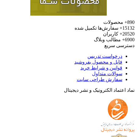
محصولات
15
سفارش‌ها تکمیل شده
20
کاربران
6
مطالب وبلاگ
رسی سریع
درخواست تدریس
فایل و محصول بفروشید
قوانین و شرایط خرید
سوالات متداول
سفارش طراحی سایت
 اعتماد الکترونیک و نشر دیجیتال