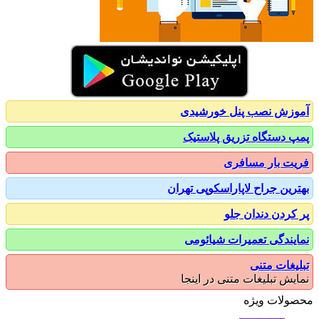
زش نصب پنل خورشیدی
 دستگاه تزریق پلاستیک
ت بار مسافری
رین جراح لاپاراسکوپی تهران
کردن دندان جلو
یندگی تعمیرات شیائومی
یغات متنی
یش تبلیغات متنی در اینجا
ولات ویژه