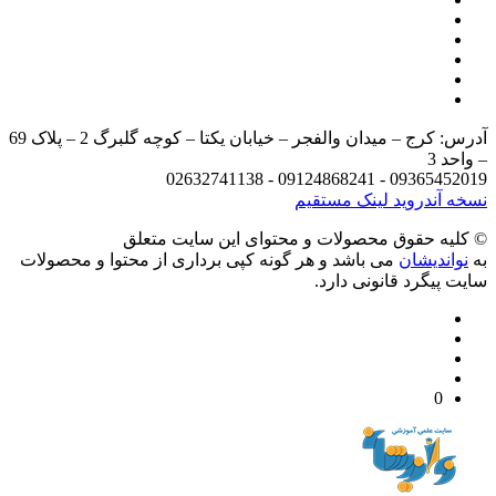
آدرس: کرج – میدان والفجر – خیابان یکتا – کوچه گلبرگ 2 – پلاک 69
د 3
09365452019 - 09124868241 - 
 آندروید
لینک مستقیم
يه حقوق محصولات و محتوای اين سایت متعلق
واندیشان
می باشد و هر گونه کپی برداری از محتوا و محصولات
 پیگرد قانونی دارد.
0