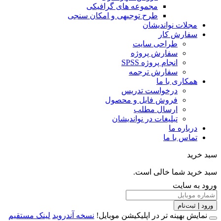
مجموعه های گرافیکی
طرح توجیهی و امکان سنجی
مجلات نواندیشان
سفارش کار
طراحی سایت
سفارش پروژه
انجام پروژه SPSS
سفارش ترجمه
همکاری با ما
درخواست تدریس
فروش فایل و محصول
ارسال مطلب
تبلیغات در نواندیشان
درباره ما
تماس با ما
خرید
خرید شما خالی است.
 به سایت
 | ثبت‌نام
مایش بهینه تر در اپلیکیشن موبایل!
نسخه آندروید
لینک مستقیم