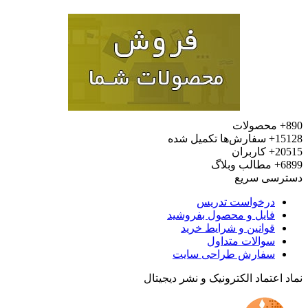
محصولات
15
سفارش‌ها تکمیل شده
20
کاربران
6
مطالب وبلاگ
رسی سریع
درخواست تدریس
فایل و محصول بفروشید
قوانین و شرایط خرید
سوالات متداول
سفارش طراحی سایت
 اعتماد الکترونیک و نشر دیجیتال