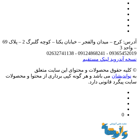
آدرس: کرج – میدان والفجر – خیابان یکتا – کوچه گلبرگ 2 – پلاک 69
د 3
09365452019 - 09124868241 - 
 آندروید
لینک مستقیم
يه حقوق محصولات و محتوای اين سایت متعلق
واندیشان
می باشد و هر گونه کپی برداری از محتوا و محصولات
 پیگرد قانونی دارد.
0