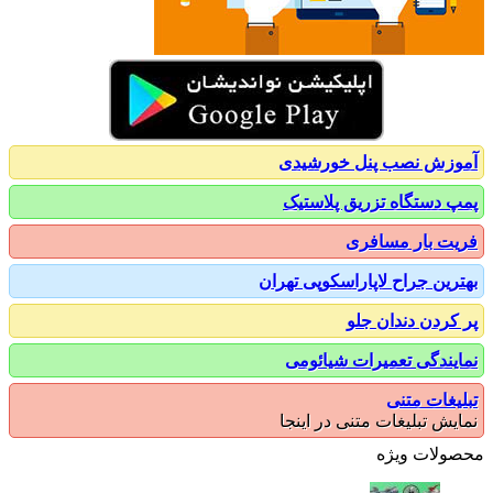
زش نصب پنل خورشیدی
 دستگاه تزریق پلاستیک
ت بار مسافری
رین جراح لاپاراسکوپی تهران
کردن دندان جلو
یندگی تعمیرات شیائومی
یغات متنی
یش تبلیغات متنی در اینجا
ولات ویژه