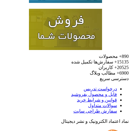
محصولات
15
سفارش‌ها تکمیل شده
20
کاربران
6
مطالب وبلاگ
رسی سریع
درخواست تدریس
فایل و محصول بفروشید
قوانین و شرایط خرید
سوالات متداول
سفارش طراحی سایت
 اعتماد الکترونیک و نشر دیجیتال