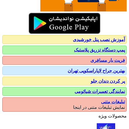
زش نصب پنل خورشیدی
 دستگاه تزریق پلاستیک
ت بار مسافری
رین جراح لاپاراسکوپی تهران
کردن دندان جلو
یندگی تعمیرات شیائومی
یغات متنی
یش تبلیغات متنی در اینجا
ولات ویژه