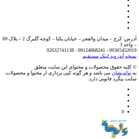
آدرس: کرج – میدان والفجر – خیابان یکتا – کوچه گلبرگ 2 – پلاک 69
د 3
09365452019 - 09124868241 - 
 آندروید
لینک مستقیم
يه حقوق محصولات و محتوای اين سایت متعلق
واندیشان
می باشد و هر گونه کپی برداری از محتوا و محصولات
 پیگرد قانونی دارد.
0