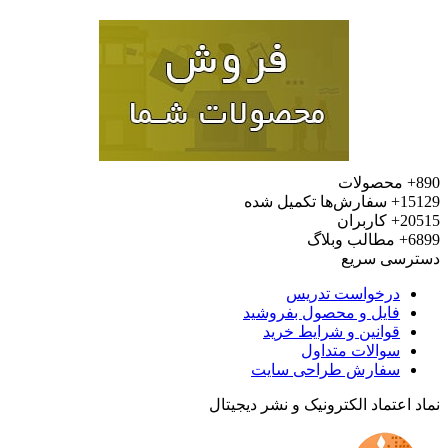
محصولات
15
سفارش‌ها تکمیل شده
20
کاربران
6
مطالب وبلاگ
رسی سریع
درخواست تدریس
فایل و محصول بفروشید
قوانین و شرایط خرید
سوالات متداول
سفارش طراحی سایت
 اعتماد الکترونیک و نشر دیجیتال