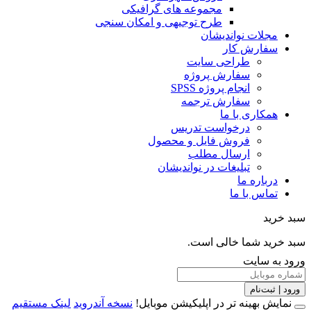
مجموعه های گرافیکی
طرح توجیهی و امکان سنجی
مجلات نواندیشان
سفارش کار
طراحی سایت
سفارش پروژه
انجام پروژه SPSS
سفارش ترجمه
همکاری با ما
درخواست تدریس
فروش فایل و محصول
ارسال مطلب
تبلیغات در نواندیشان
درباره ما
تماس با ما
خرید
خرید شما خالی است.
 به سایت
 | ثبت‌نام
مایش بهینه تر در اپلیکیشن موبایل!
نسخه آندروید
لینک مستقیم