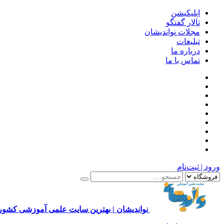
اپلیکیشن
تالار گفتگو
مجلات نواندیشان
تبلیغات
درباره ما
تماس با ما
ورود | ثبت‌نام
نواندیشان | بهترین سایت علمی آموزشی کشور