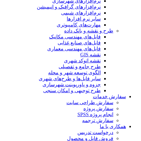
نرم‌افزارهای شهرسازی
نرم‌افزارهای گرافیک و انیمیشن
نرم‌افزارهای شیمی
سایر نرم افزارها
مهارت‌های کامپیوتری
طرح و نقشه و بانک داده
فایل‌های مهندسی مکانیک
فایل‌های صنایع غذایی
فایل‌های مهندسی معماری
نقشه GIS
نقشه اتوکد شهری
طرح جامع و تفصیلی
الگوی توسعه شهر و محله
سایر فایل‌ها و طرح‌های شهری
جزوه و پاورپوینت شهرسازی
طرح توجیهی و امکان سنجی
سفارش خدمات
سفارش طراحی سایت
سفارش پروژه
انجام پروژه SPSS
سفارش ترجمه
همکاری با ما
درخواست تدریس
فروش فایل و محصول