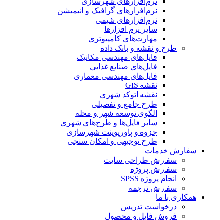
نرم‌افزارهای شهرسازی
نرم‌افزارهای گرافیک و انیمیشن
نرم‌افزارهای شیمی
سایر نرم افزارها
مهارت‌های کامپیوتری
طرح و نقشه و بانک داده
فایل‌های مهندسی مکانیک
فایل‌های صنایع غذایی
فایل‌های مهندسی معماری
نقشه GIS
نقشه اتوکد شهری
طرح جامع و تفصیلی
الگوی توسعه شهر و محله
سایر فایل‌ها و طرح‌های شهری
جزوه و پاورپوینت شهرسازی
طرح توجیهی و امکان سنجی
سفارش خدمات
سفارش طراحی سایت
سفارش پروژه
انجام پروژه SPSS
سفارش ترجمه
همکاری با ما
درخواست تدریس
فروش فایل و محصول