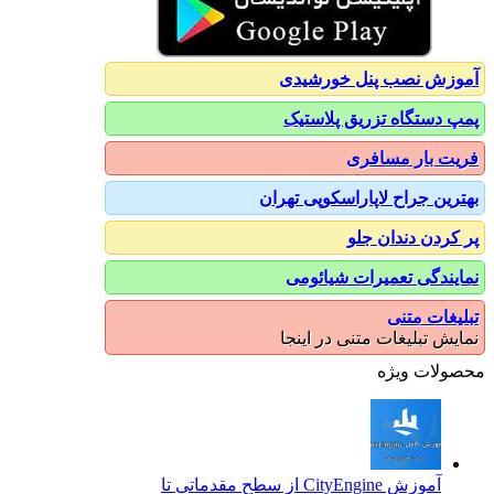
آموزش نصب پنل خورشیدی
پمپ دستگاه تزریق پلاستیک
فریت بار مسافری
بهترین جراح لاپاراسکوپی تهران
پر کردن دندان جلو
نمایندگی تعمیرات شیائومی
تبلیغات متنی
نمایش تبلیغات متنی در اینجا
محصولات ویژه
آموزش CityEngine از سطح مقدماتی تا