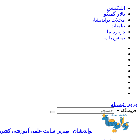
اپلیکیشن
تالار گفتگو
مجلات نواندیشان
تبلیغات
درباره ما
تماس با ما
ورود | ثبت‌نام
نواندیشان | بهترین سایت علمی آموزشی کشور