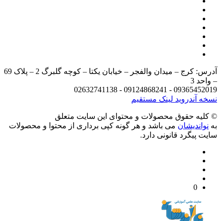
آدرس: کرج – میدان والفجر – خیابان یکتا – کوچه گلبرگ 2 – پلاک 69
د 3
09365452019 - 09124868241 - 
 آندروید
لینک مستقیم
يه حقوق محصولات و محتوای اين سایت متعلق
واندیشان
می باشد و هر گونه کپی برداری از محتوا و محصولات
 پیگرد قانونی دارد.
0