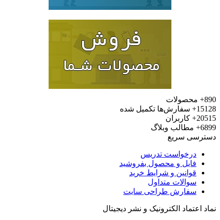
محصولات
15
سفارش‌ها تکمیل شده
20
کاربران
6
مطالب وبلاگ
رسی سریع
درخواست تدریس
فایل و محصول بفروشید
قوانین و شرایط خرید
سوالات متداول
سفارش طراحی سایت
 اعتماد الکترونیک و نشر دیجیتال