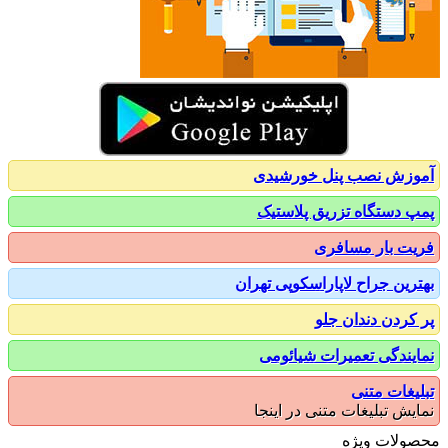
زش نصب پنل خورشیدی
 دستگاه تزریق پلاستیک
ت بار مسافری
رین جراح لاپاراسکوپی تهران
کردن دندان جلو
یندگی تعمیرات شیائومی
یغات متنی
یش تبلیغات متنی در اینجا
ولات ویژه