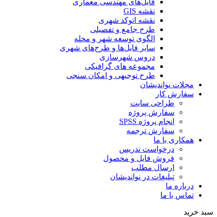
فایل‌های مهندسی معماری
نقشه GIS
نقشه اتوکد شهری
طرح جامع و تفصیلی
الگوی توسعه شهر و محله
سایر فایل‌ها و طرح‌های شهری
دروس شهرسازی
مجموعه های گرافیکی
طرح توجیهی و امکان سنجی
مجلات نواندیشان
سفارش کار
طراحی سایت
سفارش پروژه
انجام پروژه SPSS
سفارش ترجمه
همکاری با ما
درخواست تدریس
فروش فایل و محصول
ارسال مطلب
تبلیغات در نواندیشان
درباره ما
تماس با ما
خرید