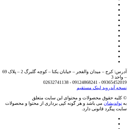
آدرس: کرج – میدان والفجر – خیابان یکتا – کوچه گلبرگ 2 – پلاک 69
د 3
09365452019 - 09124868241 - 
 آندروید
لینک مستقیم
يه حقوق محصولات و محتوای اين سایت متعلق
واندیشان
می باشد و هر گونه کپی برداری از محتوا و محصولات
 پیگرد قانونی دارد.