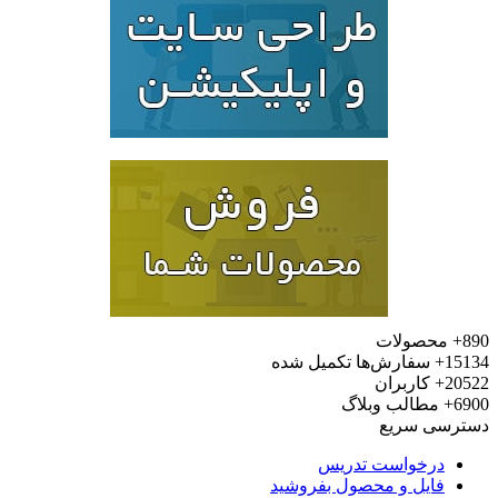
محصولات
15
سفارش‌ها تکمیل شده
20
کاربران
6
مطالب وبلاگ
رسی سریع
درخواست تدریس
فایل و محصول بفروشید