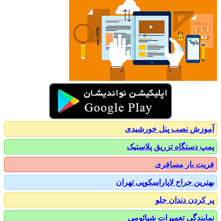
زش نصب پنل خورشیدی
 دستگاه تزریق پلاستیک
ت بار مسافری
رین جراح لاپاراسکوپی تهران
کردن دندان جلو
یندگی تعمیرات شیائومی