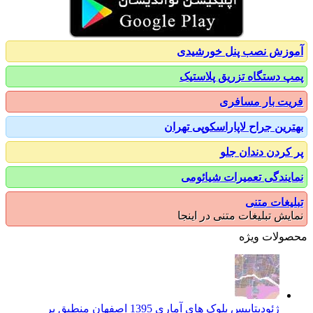
زش نصب پنل خورشیدی
 دستگاه تزریق پلاستیک
ت بار مسافری
رین جراح لاپاراسکوپی تهران
کردن دندان جلو
یندگی تعمیرات شیائومی
یغات متنی
یش تبلیغات متنی در اینجا
ولات ویژه
ژئودیتابیس بلوک های آماری 1395 اصفهان منطبق بر