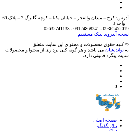
آدرس: کرج – میدان والفجر – خیابان یکتا – کوچه گلبرگ 2 – پلاک 69
د 3
09365452019 - 09124868241 - 
 آندروید
لینک مستقیم
يه حقوق محصولات و محتوای اين سایت متعلق
واندیشان
می باشد و هر گونه کپی برداری از محتوا و محصولات
 پیگرد قانونی دارد.
0
صفحه اصلی
تالار گفتگو