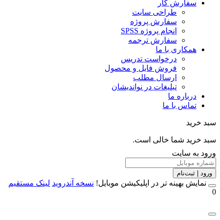
سفارش کار
طراحی سایت
سفارش پروژه
انجام پروژه SPSS
سفارش ترجمه
همکاری با ما
درخواست تدریس
فروش فایل و محصول
ارسال مطلب
تبلیغات در نواندیشان
درباره ما
تماس با ما
خرید
خرید شما خالی است.
 به سایت
 | ثبت‌نام
مایش بهینه تر در اپلیکیشن موبایل!
نسخه آندروید
لینک مستقیم