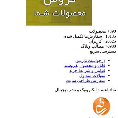
محصولات
15
سفارش‌ها تکمیل شده
20
کاربران
6
مطالب وبلاگ
رسی سریع
درخواست تدریس
فایل و محصول بفروشید
قوانین و شرایط خرید
سوالات متداول
سفارش طراحی سایت
 اعتماد الکترونیک و نشر دیجیتال