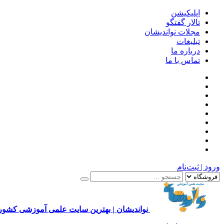
اپلیکیشن
تالار گفتگو
مجلات نواندیشان
تبلیغات
درباره ما
تماس با ما
ورود | ثبت‌نام
نواندیشان | بهترین سایت علمی آموزشی کشور