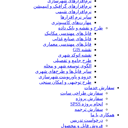
نرم‌افزارهای شهرسازی
نرم‌افزارهای گرافیک و انیمیشن
نرم‌افزارهای شیمی
سایر نرم افزارها
مهارت‌های کامپیوتری
طرح و نقشه و بانک داده
فایل‌های مهندسی مکانیک
فایل‌های صنایع غذایی
فایل‌های مهندسی معماری
نقشه GIS
نقشه اتوکد شهری
طرح جامع و تفصیلی
الگوی توسعه شهر و محله
سایر فایل‌ها و طرح‌های شهری
جزوه و پاورپوینت شهرسازی
طرح توجیهی و امکان سنجی
سفارش خدمات
سفارش طراحی سایت
سفارش پروژه
انجام پروژه SPSS
سفارش ترجمه
همکاری با ما
درخواست تدریس
فروش فایل و محصول