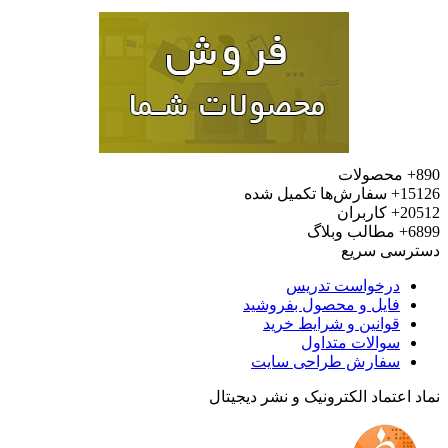
محصولات
15
سفارش‌ها تکمیل شده
20
کاربران
6
مطالب وبلاگ
رسی سریع
درخواست تدریس
فایل و محصول بفروشید
قوانین و شرایط خرید
سوالات متداول
سفارش طراحی سایت
 اعتماد الکترونیک و نشر دیجیتال