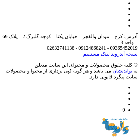
آدرس: کرج – میدان والفجر – خیابان یکتا – کوچه گلبرگ 2 – پلاک 69
د 3
09365452019 - 09124868241 - 
 آندروید
لینک مستقیم
يه حقوق محصولات و محتوای اين سایت متعلق
واندیشان
می باشد و هر گونه کپی برداری از محتوا و محصولات
 پیگرد قانونی دارد.
0