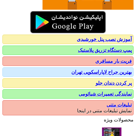
زش نصب پنل خورشیدی
 دستگاه تزریق پلاستیک
ت بار مسافری
رین جراح لاپاراسکوپی تهران
کردن دندان جلو
یندگی تعمیرات شیائومی
یغات متنی
یش تبلیغات متنی در اینجا
ولات ویژه