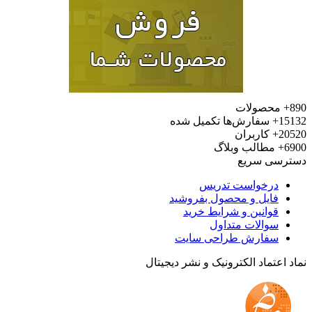
محصولات
15
سفارش‌ها تکمیل شده
20
کاربران
6
مطالب وبلاگ
رسی سریع
درخواست تدریس
فایل و محصول بفروشید
قوانین و شرایط خرید
سوالات متداول
سفارش طراحی سایت
 اعتماد الکترونیک و نشر دیجیتال