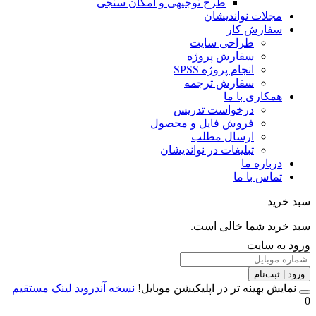
طرح توجیهی و امکان سنجی
مجلات نواندیشان
سفارش کار
طراحی سایت
سفارش پروژه
انجام پروژه SPSS
سفارش ترجمه
همکاری با ما
درخواست تدریس
فروش فایل و محصول
ارسال مطلب
تبلیغات در نواندیشان
درباره ما
تماس با ما
خرید
خرید شما خالی است.
 به سایت
 | ثبت‌نام
مایش بهینه تر در اپلیکیشن موبایل!
نسخه آندروید
لینک مستقیم