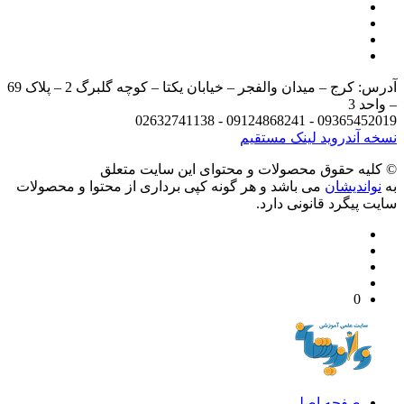
آدرس: کرج – میدان والفجر – خیابان یکتا – کوچه گلبرگ 2 – پلاک 69
د 3
09365452019 - 09124868241 - 
 آندروید
لینک مستقیم
يه حقوق محصولات و محتوای اين سایت متعلق
واندیشان
می باشد و هر گونه کپی برداری از محتوا و محصولات
 پیگرد قانونی دارد.
0
صفحه اصلی