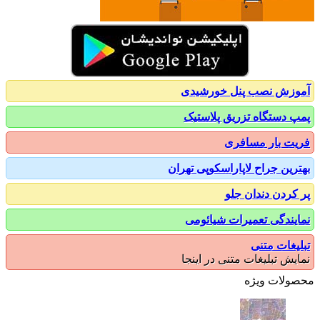
زش نصب پنل خورشیدی
 دستگاه تزریق پلاستیک
ت بار مسافری
رین جراح لاپاراسکوپی تهران
کردن دندان جلو
یندگی تعمیرات شیائومی
یغات متنی
یش تبلیغات متنی در اینجا
ولات ویژه