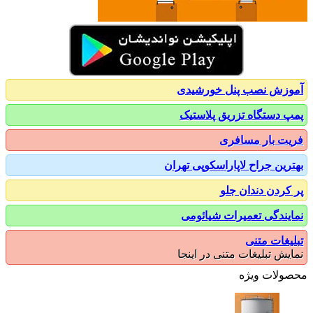
زش نصب پنل خورشیدی
 دستگاه تزریق پلاستیک
ت بار مسافری
رین جراح لاپاراسکوپی تهران
کردن دندان جلو
یندگی تعمیرات شیائومی
یغات متنی
یش تبلیغات متنی در اینجا
ولات ویژه