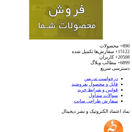
محصولات
15
سفارش‌ها تکمیل شده
20
کاربران
6
مطالب وبلاگ
رسی سریع
درخواست تدریس
فایل و محصول بفروشید
قوانین و شرایط خرید
سوالات متداول
سفارش طراحی سایت
 اعتماد الکترونیک و نشر دیجیتال