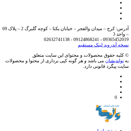
آدرس: کرج – میدان والفجر – خیابان یکتا – کوچه گلبرگ 2 – پلاک 69
د 3
09365452019 - 09124868241 - 
 آندروید
لینک مستقیم
يه حقوق محصولات و محتوای اين سایت متعلق
واندیشان
می باشد و هر گونه کپی برداری از محتوا و محصولات
 پیگرد قانونی دارد.
0
صفحه اصلی