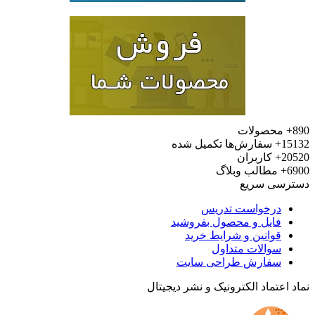
محصولات
15
سفارش‌ها تکمیل شده
20
کاربران
6
مطالب وبلاگ
رسی سریع
درخواست تدریس
فایل و محصول بفروشید
قوانین و شرایط خرید
سوالات متداول
سفارش طراحی سایت
 اعتماد الکترونیک و نشر دیجیتال