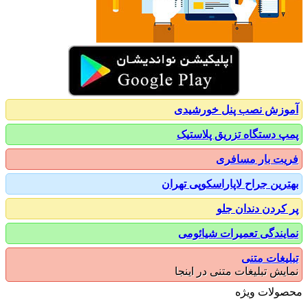
زش نصب پنل خورشیدی
 دستگاه تزریق پلاستیک
ت بار مسافری
رین جراح لاپاراسکوپی تهران
کردن دندان جلو
یندگی تعمیرات شیائومی
یغات متنی
یش تبلیغات متنی در اینجا
ولات ویژه