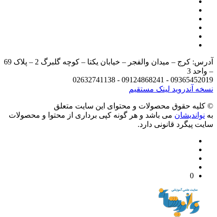
آدرس: کرج – میدان والفجر – خیابان یکتا – کوچه گلبرگ 2 – پلاک 69
د 3
09365452019 - 09124868241 - 
 آندروید
لینک مستقیم
يه حقوق محصولات و محتوای اين سایت متعلق
واندیشان
می باشد و هر گونه کپی برداری از محتوا و محصولات
 پیگرد قانونی دارد.
0