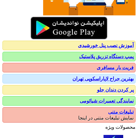
زش نصب پنل خورشیدی
 دستگاه تزریق پلاستیک
ت بار مسافری
رین جراح لاپاراسکوپی تهران
کردن دندان جلو
یندگی تعمیرات شیائومی
یغات متنی
یش تبلیغات متنی در اینجا
ولات ویژه