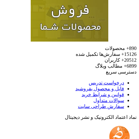
محصولات
15
سفارش‌ها تکمیل شده
20
کاربران
6
مطالب وبلاگ
رسی سریع
درخواست تدریس
فایل و محصول بفروشید
قوانین و شرایط خرید
سوالات متداول
سفارش طراحی سایت
 اعتماد الکترونیک و نشر دیجیتال