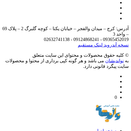
آدرس: کرج – میدان والفجر – خیابان یکتا – کوچه گلبرگ 2 – پلاک 69
د 3
09365452019 - 09124868241 - 
 آندروید
لینک مستقیم
يه حقوق محصولات و محتوای اين سایت متعلق
واندیشان
می باشد و هر گونه کپی برداری از محتوا و محصولات
 پیگرد قانونی دارد.
0
صفحه اصلی