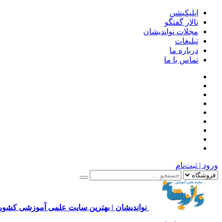
اپلیکیشن
تالار گفتگو
مجلات نواندیشان
تبلیغات
درباره ما
تماس با ما
ورود | ثبت‌نام
نواندیشان | بهترین سایت علمی آموزشی کشور