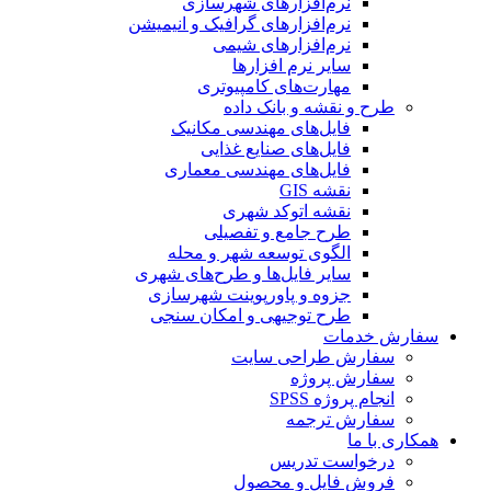
نرم‌افزارهای شهرسازی
نرم‌افزارهای گرافیک و انیمیشن
نرم‌افزارهای شیمی
سایر نرم افزارها
مهارت‌های کامپیوتری
طرح و نقشه و بانک داده
فایل‌های مهندسی مکانیک
فایل‌های صنایع غذایی
فایل‌های مهندسی معماری
نقشه GIS
نقشه اتوکد شهری
طرح جامع و تفصیلی
الگوی توسعه شهر و محله
سایر فایل‌ها و طرح‌های شهری
جزوه و پاورپوینت شهرسازی
طرح توجیهی و امکان سنجی
سفارش خدمات
سفارش طراحی سایت
سفارش پروژه
انجام پروژه SPSS
سفارش ترجمه
همکاری با ما
درخواست تدریس
فروش فایل و محصول