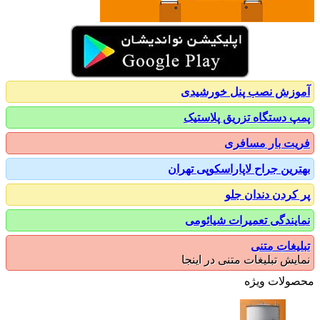
زش نصب پنل خورشیدی
 دستگاه تزریق پلاستیک
ت بار مسافری
رین جراح لاپاراسکوپی تهران
کردن دندان جلو
یندگی تعمیرات شیائومی
یغات متنی
یش تبلیغات متنی در اینجا
ولات ویژه