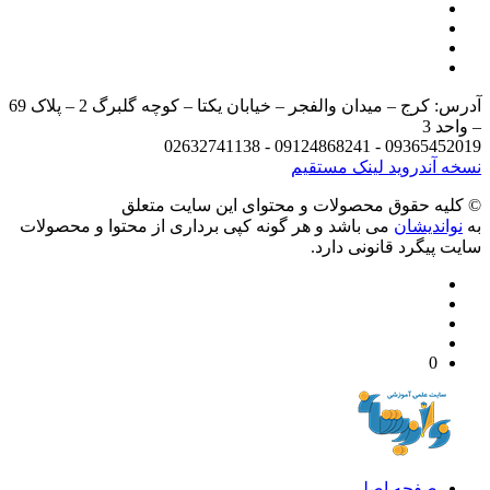
آدرس: کرج – میدان والفجر – خیابان یکتا – کوچه گلبرگ 2 – پلاک 69
د 3
09365452019 - 09124868241 - 
 آندروید
لینک مستقیم
يه حقوق محصولات و محتوای اين سایت متعلق
واندیشان
می باشد و هر گونه کپی برداری از محتوا و محصولات
 پیگرد قانونی دارد.
0
صفحه اصلی