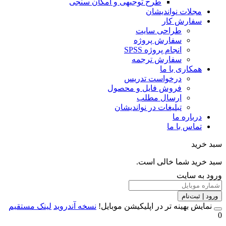
طرح توجیهی و امکان سنجی
مجلات نواندیشان
سفارش کار
طراحی سایت
سفارش پروژه
انجام پروژه SPSS
سفارش ترجمه
همکاری با ما
درخواست تدریس
فروش فایل و محصول
ارسال مطلب
تبلیغات در نواندیشان
درباره ما
تماس با ما
خرید
خرید شما خالی است.
 به سایت
 | ثبت‌نام
مایش بهینه تر در اپلیکیشن موبایل!
نسخه آندروید
لینک مستقیم