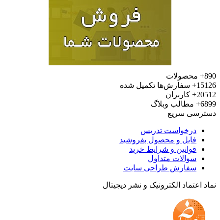
محصولات
15
سفارش‌ها تکمیل شده
20
کاربران
6
مطالب وبلاگ
رسی سریع
درخواست تدریس
فایل و محصول بفروشید
قوانین و شرایط خرید
سوالات متداول
سفارش طراحی سایت
 اعتماد الکترونیک و نشر دیجیتال