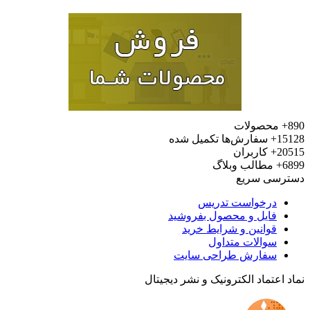
محصولات
15
سفارش‌ها تکمیل شده
20
کاربران
6
مطالب وبلاگ
رسی سریع
درخواست تدریس
فایل و محصول بفروشید
قوانین و شرایط خرید
سوالات متداول
سفارش طراحی سایت
 اعتماد الکترونیک و نشر دیجیتال