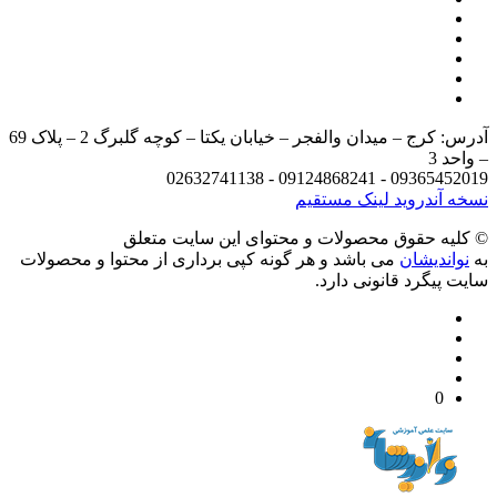
آدرس: کرج – میدان والفجر – خیابان یکتا – کوچه گلبرگ 2 – پلاک 69
د 3
09365452019 - 09124868241 - 
 آندروید
لینک مستقیم
يه حقوق محصولات و محتوای اين سایت متعلق
واندیشان
می باشد و هر گونه کپی برداری از محتوا و محصولات
 پیگرد قانونی دارد.
0