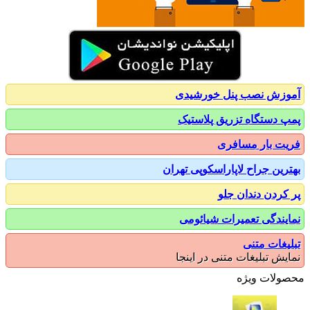
زش نصب پنل خورشیدی
 دستگاه تزریق پلاستیک
ت بار مسافری
رین جراح لاپاراسکوپی تهران
کردن دندان جلو
یندگی تعمیرات شیائومی
یغات متنی
یش تبلیغات متنی در اینجا
ولات ویژه