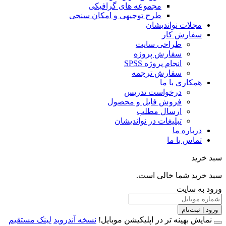
مجموعه های گرافیکی
طرح توجیهی و امکان سنجی
مجلات نواندیشان
سفارش کار
طراحی سایت
سفارش پروژه
انجام پروژه SPSS
سفارش ترجمه
همکاری با ما
درخواست تدریس
فروش فایل و محصول
ارسال مطلب
تبلیغات در نواندیشان
درباره ما
تماس با ما
خرید
خرید شما خالی است.
 به سایت
 | ثبت‌نام
مایش بهینه تر در اپلیکیشن موبایل!
نسخه آندروید
لینک مستقیم