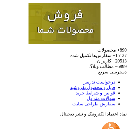
محصولات
15
سفارش‌ها تکمیل شده
20
کاربران
6
مطالب وبلاگ
رسی سریع
درخواست تدریس
فایل و محصول بفروشید
قوانین و شرایط خرید
سوالات متداول
سفارش طراحی سایت
 اعتماد الکترونیک و نشر دیجیتال