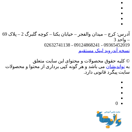
آدرس: کرج – میدان والفجر – خیابان یکتا – کوچه گلبرگ 2 – پلاک 69
د 3
09365452019 - 09124868241 - 
 آندروید
لینک مستقیم
يه حقوق محصولات و محتوای اين سایت متعلق
واندیشان
می باشد و هر گونه کپی برداری از محتوا و محصولات
 پیگرد قانونی دارد.
0