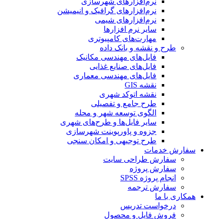
نرم‌افزارهای شهرسازی
نرم‌افزارهای گرافیک و انیمیشن
نرم‌افزارهای شیمی
سایر نرم افزارها
مهارت‌های کامپیوتری
طرح و نقشه و بانک داده
فایل‌های مهندسی مکانیک
فایل‌های صنایع غذایی
فایل‌های مهندسی معماری
نقشه GIS
نقشه اتوکد شهری
طرح جامع و تفصیلی
الگوی توسعه شهر و محله
سایر فایل‌ها و طرح‌های شهری
جزوه و پاورپوینت شهرسازی
طرح توجیهی و امکان سنجی
سفارش خدمات
سفارش طراحی سایت
سفارش پروژه
انجام پروژه SPSS
سفارش ترجمه
همکاری با ما
درخواست تدریس
فروش فایل و محصول