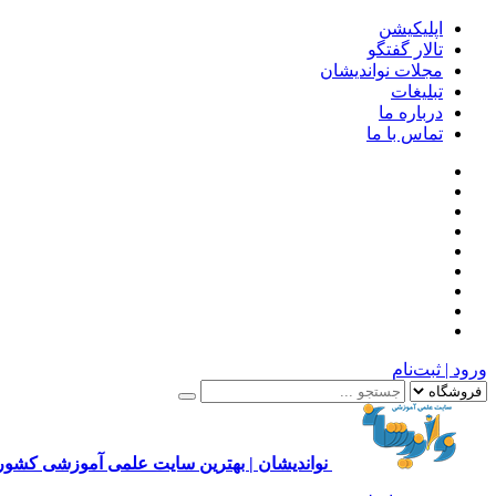
اپلیکیشن
تالار گفتگو
مجلات نواندیشان
تبلیغات
درباره ما
تماس با ما
ورود | ثبت‌نام
نواندیشان | بهترین سایت علمی آموزشی کشور