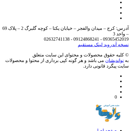
آدرس: کرج – میدان والفجر – خیابان یکتا – کوچه گلبرگ 2 – پلاک 69
د 3
09365452019 - 09124868241 - 
 آندروید
لینک مستقیم
يه حقوق محصولات و محتوای اين سایت متعلق
واندیشان
می باشد و هر گونه کپی برداری از محتوا و محصولات
 پیگرد قانونی دارد.
0
صفحه اصلی