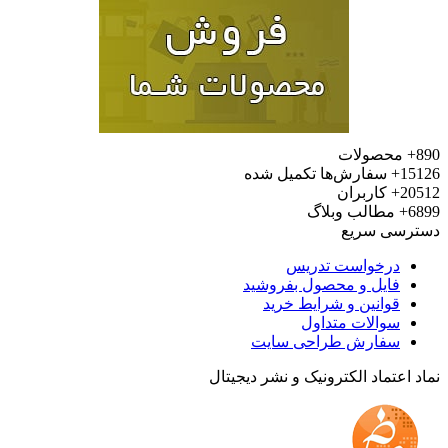
محصولات
15
سفارش‌ها تکمیل شده
20
کاربران
6
مطالب وبلاگ
رسی سریع
درخواست تدریس
فایل و محصول بفروشید
قوانین و شرایط خرید
سوالات متداول
سفارش طراحی سایت
 اعتماد الکترونیک و نشر دیجیتال