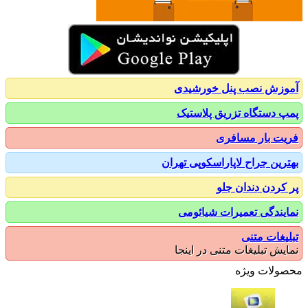
زش نصب پنل خورشیدی
 دستگاه تزریق پلاستیک
ت بار مسافری
رین جراح لاپاراسکوپی تهران
کردن دندان جلو
یندگی تعمیرات شیائومی
یغات متنی
یش تبلیغات متنی در اینجا
ولات ویژه