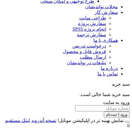
طرح توجیهی و امکان سنجی
مجلات نواندیشان
سفارش کار
طراحی سایت
سفارش پروژه
انجام پروژه SPSS
سفارش ترجمه
همکاری با ما
درخواست تدریس
فروش فایل و محصول
ارسال مطلب
تبلیغات در نواندیشان
درباره ما
تماس با ما
خرید
خرید شما خالی است.
 به سایت
 | ثبت‌نام
مایش بهینه تر در اپلیکیشن موبایل!
نسخه آندروید
لینک مستقیم