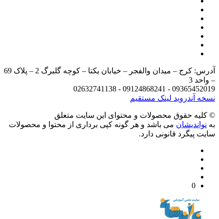
آدرس: کرج – میدان والفجر – خیابان یکتا – کوچه گلبرگ 2 – پلاک 69
د 3
09365452019 - 09124868241 - 
 آندروید
لینک مستقیم
يه حقوق محصولات و محتوای اين سایت متعلق
واندیشان
می باشد و هر گونه کپی برداری از محتوا و محصولات
 پیگرد قانونی دارد.
0