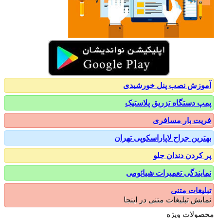
زش نصب پنل خورشیدی
 دستگاه تزریق پلاستیک
ت بار مسافری
رین جراح لاپاراسکوپی تهران
کردن دندان جلو
یندگی تعمیرات شیائومی
یغات متنی
یش تبلیغات متنی در اینجا
ولات ویژه