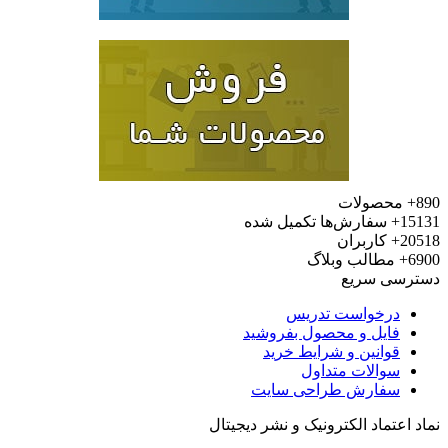
محصولات
15
سفارش‌ها تکمیل شده
20
کاربران
6
مطالب وبلاگ
رسی سریع
درخواست تدریس
فایل و محصول بفروشید
قوانین و شرایط خرید
سوالات متداول
سفارش طراحی سایت
 اعتماد الکترونیک و نشر دیجیتال