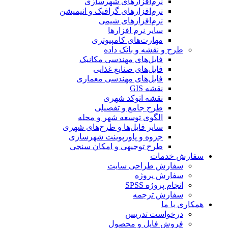
نرم‌افزارهای شهرسازی
نرم‌افزارهای گرافیک و انیمیشن
نرم‌افزارهای شیمی
سایر نرم افزارها
مهارت‌های کامپیوتری
طرح و نقشه و بانک داده
فایل‌های مهندسی مکانیک
فایل‌های صنایع غذایی
فایل‌های مهندسی معماری
نقشه GIS
نقشه اتوکد شهری
طرح جامع و تفصیلی
الگوی توسعه شهر و محله
سایر فایل‌ها و طرح‌های شهری
جزوه و پاورپوینت شهرسازی
طرح توجیهی و امکان سنجی
سفارش خدمات
سفارش طراحی سایت
سفارش پروژه
انجام پروژه SPSS
سفارش ترجمه
همکاری با ما
درخواست تدریس
فروش فایل و محصول