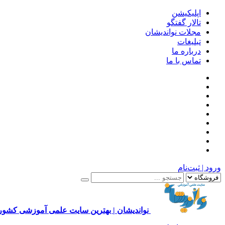
اپلیکیشن
تالار گفتگو
مجلات نواندیشان
تبلیغات
درباره ما
تماس با ما
ورود | ثبت‌نام
نواندیشان | بهترین سایت علمی آموزشی کشور