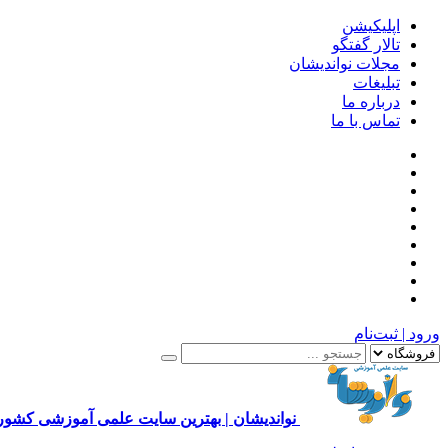
اپلیکیشن
تالار گفتگو
مجلات نواندیشان
تبلیغات
درباره ما
تماس با ما
ورود | ثبت‌نام
نواندیشان | بهترین سایت علمی آموزشی کشور