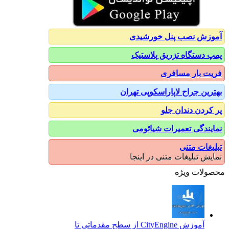
آموزش نصب پنل خورشیدی
پمپ دستگاه تزریق پلاستیک
فریت بار مسافری
بهترین جراح لاپاراسکوپی تهران
پر کردن دندان جلو
نمایندگی تعمیرات شیائومی
تبلیغات متنی
نمایش تبلیغات متنی در اینجا
محصولات ویژه
آموزش CityEngine از سطح مقدماتی تا