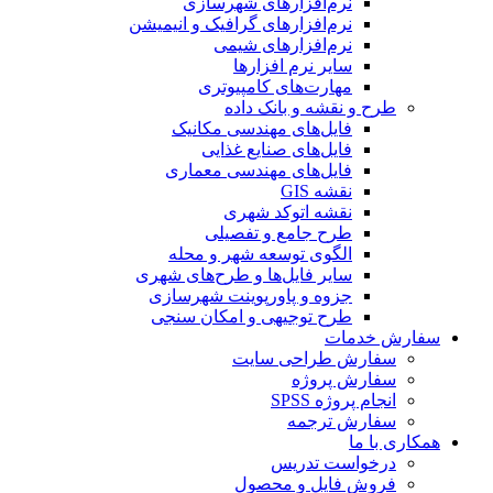
نرم‌افزارهای شهرسازی
نرم‌افزارهای گرافیک و انیمیشن
نرم‌افزارهای شیمی
سایر نرم افزارها
مهارت‌های کامپیوتری
طرح و نقشه و بانک داده
فایل‌های مهندسی مکانیک
فایل‌های صنایع غذایی
فایل‌های مهندسی معماری
نقشه GIS
نقشه اتوکد شهری
طرح جامع و تفصیلی
الگوی توسعه شهر و محله
سایر فایل‌ها و طرح‌های شهری
جزوه و پاورپوینت شهرسازی
طرح توجیهی و امکان سنجی
سفارش خدمات
سفارش طراحی سایت
سفارش پروژه
انجام پروژه SPSS
سفارش ترجمه
همکاری با ما
درخواست تدریس
فروش فایل و محصول