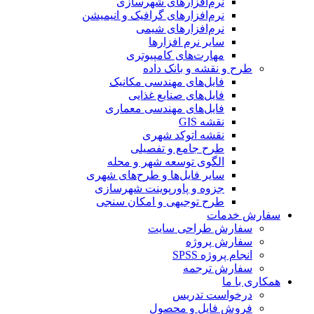
نرم‌افزارهای شهرسازی
نرم‌افزارهای گرافیک و انیمیشن
نرم‌افزارهای شیمی
سایر نرم افزارها
مهارت‌های کامپیوتری
طرح و نقشه و بانک داده
فایل‌های مهندسی مکانیک
فایل‌های صنایع غذایی
فایل‌های مهندسی معماری
نقشه GIS
نقشه اتوکد شهری
طرح جامع و تفصیلی
الگوی توسعه شهر و محله
سایر فایل‌ها و طرح‌های شهری
جزوه و پاورپوینت شهرسازی
طرح توجیهی و امکان سنجی
سفارش خدمات
سفارش طراحی سایت
سفارش پروژه
انجام پروژه SPSS
سفارش ترجمه
همکاری با ما
درخواست تدریس
فروش فایل و محصول