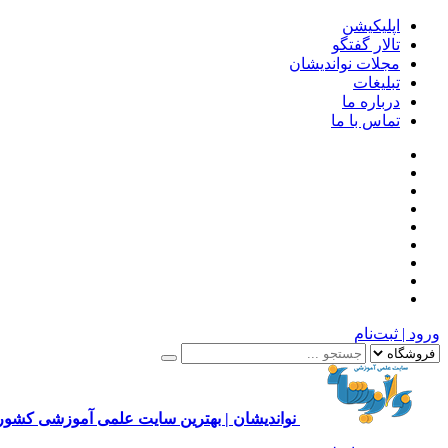
اپلیکیشن
تالار گفتگو
مجلات نواندیشان
تبلیغات
درباره ما
تماس با ما
ورود | ثبت‌نام
نواندیشان | بهترین سایت علمی آموزشی کشور