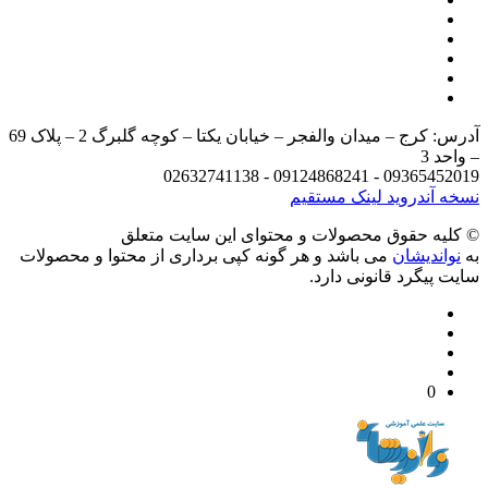
آدرس: کرج – میدان والفجر – خیابان یکتا – کوچه گلبرگ 2 – پلاک 69
د 3
09365452019 - 09124868241 - 
 آندروید
لینک مستقیم
يه حقوق محصولات و محتوای اين سایت متعلق
واندیشان
می باشد و هر گونه کپی برداری از محتوا و محصولات
 پیگرد قانونی دارد.
0