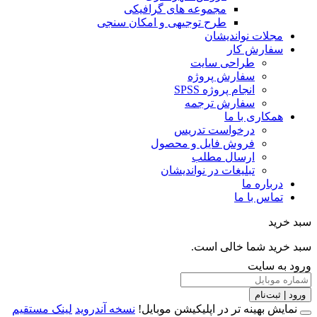
مجموعه های گرافیکی
طرح توجیهی و امکان سنجی
مجلات نواندیشان
سفارش کار
طراحی سایت
سفارش پروژه
انجام پروژه SPSS
سفارش ترجمه
همکاری با ما
درخواست تدریس
فروش فایل و محصول
ارسال مطلب
تبلیغات در نواندیشان
درباره ما
تماس با ما
خرید
خرید شما خالی است.
 به سایت
 | ثبت‌نام
مایش بهینه تر در اپلیکیشن موبایل!
نسخه آندروید
لینک مستقیم