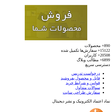
محصولات
15
سفارش‌ها تکمیل شده
20
کاربران
6
مطالب وبلاگ
رسی سریع
درخواست تدریس
فایل و محصول بفروشید
قوانین و شرایط خرید
سوالات متداول
سفارش طراحی سایت
 اعتماد الکترونیک و نشر دیجیتال