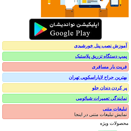
زش نصب پنل خورشیدی
 دستگاه تزریق پلاستیک
ت بار مسافری
رین جراح لاپاراسکوپی تهران
کردن دندان جلو
یندگی تعمیرات شیائومی
یغات متنی
یش تبلیغات متنی در اینجا
ولات ویژه