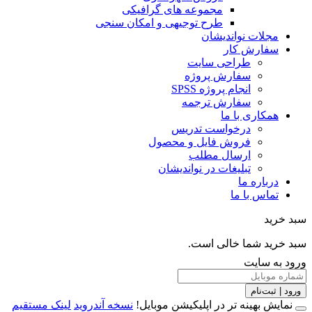
مجموعه های گرافیکی
طرح توجیهی و امکان سنجی
مجلات نواندیشان
سفارش کار
طراحی سایت
سفارش پروژه
انجام پروژه SPSS
سفارش ترجمه
همکاری با ما
درخواست تدریس
فروش فایل و محصول
ارسال مطلب
تبلیغات در نواندیشان
درباره ما
تماس با ما
خرید
خرید شما خالی است.
 به سایت
 | ثبت‌نام
مایش بهینه تر در اپلیکیشن موبایل!
نسخه آندروید
لینک مستقیم