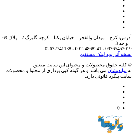
آدرس: کرج – میدان والفجر – خیابان یکتا – کوچه گلبرگ 2 – پلاک 69
د 3
09365452019 - 09124868241 - 
 آندروید
لینک مستقیم
يه حقوق محصولات و محتوای اين سایت متعلق
واندیشان
می باشد و هر گونه کپی برداری از محتوا و محصولات
 پیگرد قانونی دارد.
0