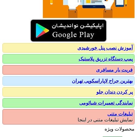
زش نصب پنل خورشیدی
 دستگاه تزریق پلاستیک
ت بار مسافری
رین جراح لاپاراسکوپی تهران
کردن دندان جلو
یندگی تعمیرات شیائومی
یغات متنی
یش تبلیغات متنی در اینجا
ولات ویژه