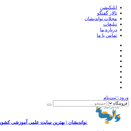
اپلیکیشن
تالار گفتگو
مجلات نواندیشان
تبلیغات
درباره ما
تماس با ما
ورود | ثبت‌نام
نواندیشان | بهترین سایت علمی آموزشی کشور