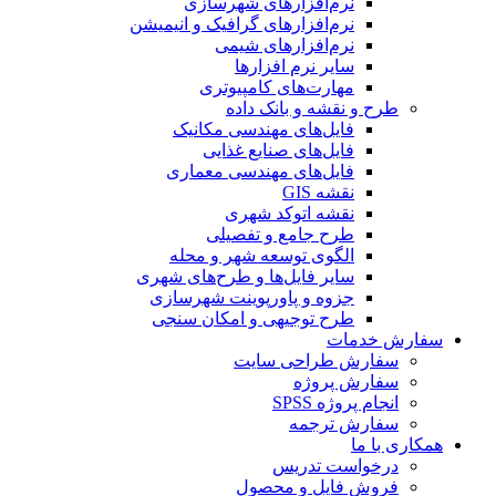
نرم‌افزارهای شهرسازی
نرم‌افزارهای گرافیک و انیمیشن
نرم‌افزارهای شیمی
سایر نرم افزارها
مهارت‌های کامپیوتری
طرح و نقشه و بانک داده
فایل‌های مهندسی مکانیک
فایل‌های صنایع غذایی
فایل‌های مهندسی معماری
نقشه GIS
نقشه اتوکد شهری
طرح جامع و تفصیلی
الگوی توسعه شهر و محله
سایر فایل‌ها و طرح‌های شهری
جزوه و پاورپوینت شهرسازی
طرح توجیهی و امکان سنجی
سفارش خدمات
سفارش طراحی سایت
سفارش پروژه
انجام پروژه SPSS
سفارش ترجمه
همکاری با ما
درخواست تدریس
فروش فایل و محصول