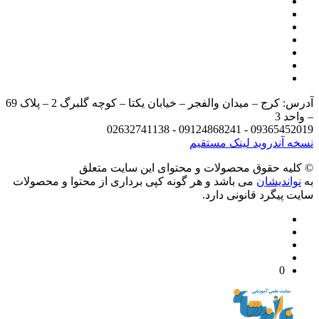
آدرس: کرج – میدان والفجر – خیابان یکتا – کوچه گلبرگ 2 – پلاک 69
د 3
09365452019 - 09124868241 - 
 آندروید
لینک مستقیم
يه حقوق محصولات و محتوای اين سایت متعلق
واندیشان
می باشد و هر گونه کپی برداری از محتوا و محصولات
 پیگرد قانونی دارد.
0