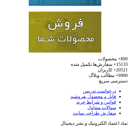
محصولات
15
سفارش‌ها تکمیل شده
20
کاربران
6
مطالب وبلاگ
رسی سریع
درخواست تدریس
فایل و محصول بفروشید
قوانین و شرایط خرید
سوالات متداول
سفارش طراحی سایت
 اعتماد الکترونیک و نشر دیجیتال