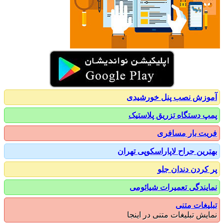
زش نصب پنل خورشیدی
 دستگاه تزریق پلاستیک
ت بار مسافری
رین جراح لاپاراسکوپی تهران
کردن دندان جلو
یندگی تعمیرات شیائومی
یغات متنی
یش تبلیغات متنی در اینجا