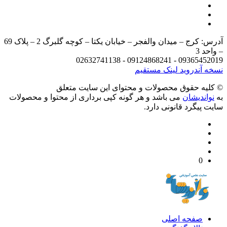
آدرس: کرج – میدان والفجر – خیابان یکتا – کوچه گلبرگ 2 – پلاک 69
د 3
09365452019 - 09124868241 - 
 آندروید
لینک مستقیم
يه حقوق محصولات و محتوای اين سایت متعلق
واندیشان
می باشد و هر گونه کپی برداری از محتوا و محصولات
 پیگرد قانونی دارد.
0
صفحه اصلی