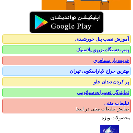
زش نصب پنل خورشیدی
 دستگاه تزریق پلاستیک
ت بار مسافری
رین جراح لاپاراسکوپی تهران
کردن دندان جلو
یندگی تعمیرات شیائومی
یغات متنی
یش تبلیغات متنی در اینجا
ولات ویژه