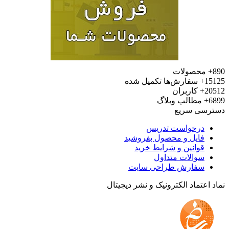
محصولات
15
سفارش‌ها تکمیل شده
20
کاربران
6
مطالب وبلاگ
رسی سریع
درخواست تدریس
فایل و محصول بفروشید
قوانین و شرایط خرید
سوالات متداول
سفارش طراحی سایت
 اعتماد الکترونیک و نشر دیجیتال