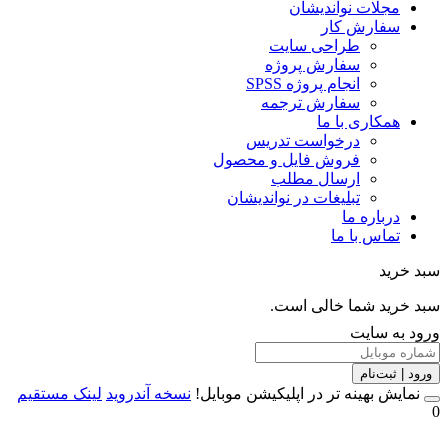
مجلات نواندیشان
سفارش کار
طراحی سایت
سفارش پروژه
انجام پروژه SPSS
سفارش ترجمه
همکاری با ما
درخواست تدریس
فروش فایل و محصول
ارسال مطلب
تبلیغات در نواندیشان
درباره ما
تماس با ما
خرید
خرید شما خالی است.
 به سایت
 | ثبت‌نام
مایش بهینه تر در اپلیکیشن موبایل!
نسخه آندروید
لینک مستقیم