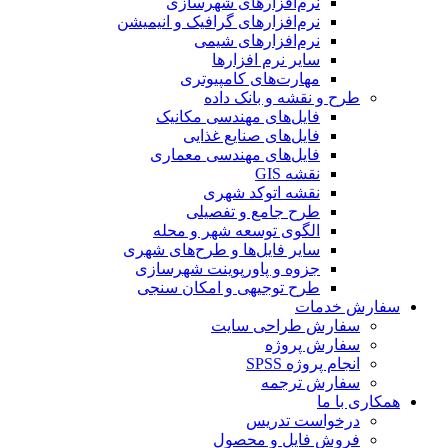
نرم‌افزارهای شهرسازی
نرم‌افزارهای گرافیک و انیمیشن
نرم‌افزارهای شیمی
سایر نرم افزارها
مهارت‌های کامپیوتری
طرح و نقشه و بانک داده
فایل‌های مهندسی مکانیک
فایل‌های صنایع غذایی
فایل‌های مهندسی معماری
نقشه GIS
نقشه اتوکد شهری
طرح جامع و تفصیلی
الگوی توسعه شهر و محله
سایر فایل‌ها و طرح‌های شهری
جزوه و پاورپوینت شهرسازی
طرح توجیهی و امکان سنجی
سفارش خدمات
سفارش طراحی سایت
سفارش پروژه
انجام پروژه SPSS
سفارش ترجمه
همکاری با ما
درخواست تدریس
فروش فایل و محصول