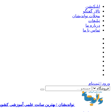
اپلیکیشن
تالار گفتگو
مجلات نواندیشان
تبلیغات
درباره ما
تماس با ما
ورود | ثبت‌نام
نواندیشان | بهترین سایت علمی آموزشی کشور