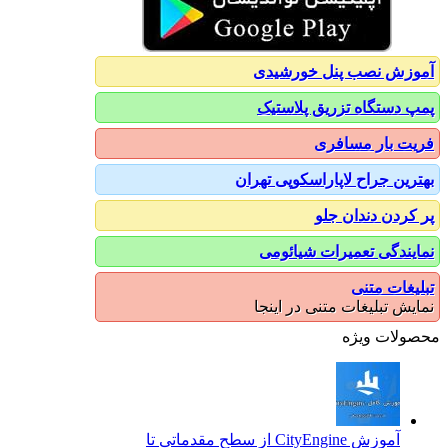
آموزش نصب پنل خورشیدی
پمپ دستگاه تزریق پلاستیک
فریت بار مسافری
بهترین جراح لاپاراسکوپی تهران
پر کردن دندان جلو
نمایندگی تعمیرات شیائومی
تبلیغات متنی
نمایش تبلیغات متنی در اینجا
محصولات ویژه
آموزش CityEngine از سطح مقدماتی تا