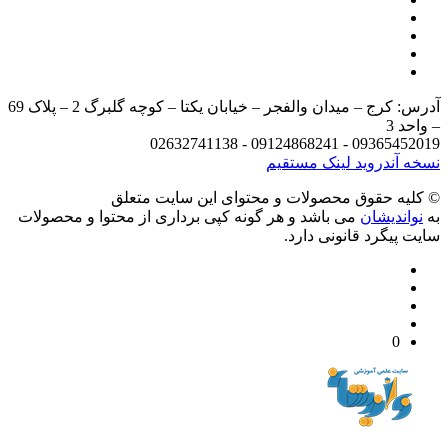
آدرس: کرج – میدان والفجر – خیابان یکتا – کوچه گلبرگ 2 – پلاک 69
د 3
09365452019 - 09124868241 - 
 آندروید
لینک مستقیم
يه حقوق محصولات و محتوای اين سایت متعلق
واندیشان
می باشد و هر گونه کپی برداری از محتوا و محصولات
 پیگرد قانونی دارد.
0