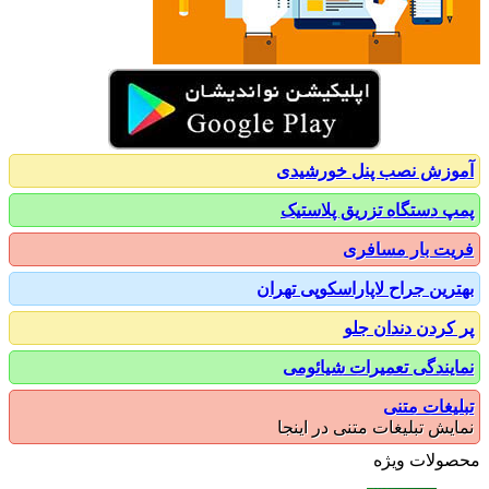
زش نصب پنل خورشیدی
 دستگاه تزریق پلاستیک
ت بار مسافری
رین جراح لاپاراسکوپی تهران
کردن دندان جلو
یندگی تعمیرات شیائومی
یغات متنی
یش تبلیغات متنی در اینجا
ولات ویژه