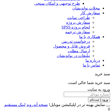
طرح توجیهی و امکان سنجی
مجلات نواندیشان
سفارش کار
طراحی سایت
سفارش پروژه
انجام پروژه SPSS
سفارش ترجمه
همکاری با ما
درخواست تدریس
فروش فایل و محصول
ارسال مطلب
تبلیغات در نواندیشان
درباره ما
تماس با ما
خرید
خرید شما خالی است.
 به سایت
 | ثبت‌نام
مایش بهینه تر در اپلیکیشن موبایل!
نسخه آندروید
لینک مستقیم