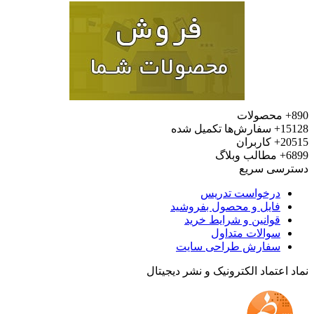
محصولات
15
سفارش‌ها تکمیل شده
20
کاربران
6
مطالب وبلاگ
رسی سریع
درخواست تدریس
فایل و محصول بفروشید
قوانین و شرایط خرید
سوالات متداول
سفارش طراحی سایت
 اعتماد الکترونیک و نشر دیجیتال