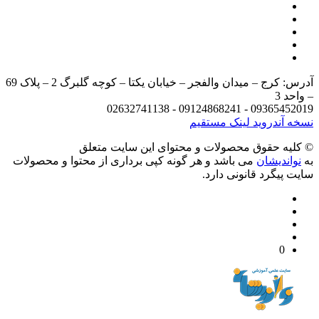
آدرس: کرج – میدان والفجر – خیابان یکتا – کوچه گلبرگ 2 – پلاک 69
د 3
09365452019 - 09124868241 - 
 آندروید
لینک مستقیم
يه حقوق محصولات و محتوای اين سایت متعلق
واندیشان
می باشد و هر گونه کپی برداری از محتوا و محصولات
 پیگرد قانونی دارد.
0