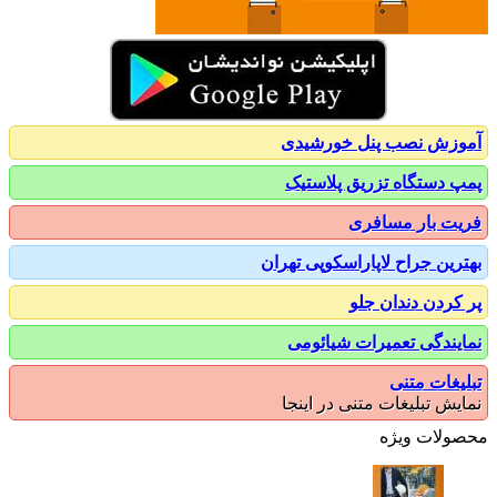
زش نصب پنل خورشیدی
 دستگاه تزریق پلاستیک
ت بار مسافری
رین جراح لاپاراسکوپی تهران
کردن دندان جلو
یندگی تعمیرات شیائومی
یغات متنی
یش تبلیغات متنی در اینجا
ولات ویژه