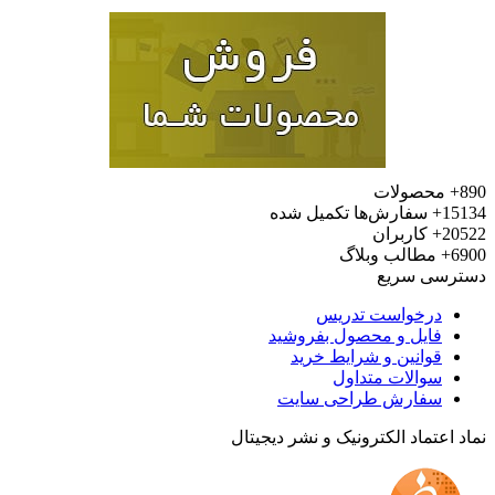
محصولات
15
سفارش‌ها تکمیل شده
20
کاربران
6
مطالب وبلاگ
رسی سریع
درخواست تدریس
فایل و محصول بفروشید
قوانین و شرایط خرید
سوالات متداول
سفارش طراحی سایت
 اعتماد الکترونیک و نشر دیجیتال