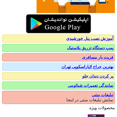
زش نصب پنل خورشیدی
 دستگاه تزریق پلاستیک
ت بار مسافری
رین جراح لاپاراسکوپی تهران
کردن دندان جلو
یندگی تعمیرات شیائومی
یغات متنی
یش تبلیغات متنی در اینجا
ولات ویژه