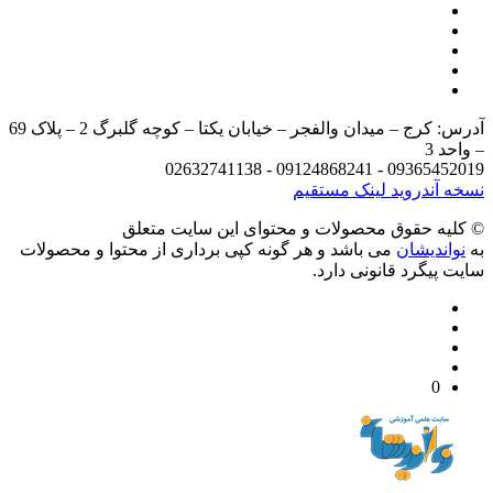
آدرس: کرج – میدان والفجر – خیابان یکتا – کوچه گلبرگ 2 – پلاک 69
د 3
09365452019 - 09124868241 - 
 آندروید
لینک مستقیم
يه حقوق محصولات و محتوای اين سایت متعلق
واندیشان
می باشد و هر گونه کپی برداری از محتوا و محصولات
 پیگرد قانونی دارد.
0