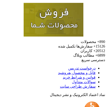
محصولات
15
سفارش‌ها تکمیل شده
20
کاربران
6
مطالب وبلاگ
رسی سریع
درخواست تدریس
فایل و محصول بفروشید
قوانین و شرایط خرید
سوالات متداول
سفارش طراحی سایت
 اعتماد الکترونیک و نشر دیجیتال