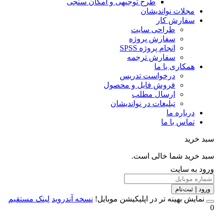
طرح توجیهی و امکان سنجی
مجلات نواندیشان
سفارش کار
طراحی سایت
سفارش پروژه
انجام پروژه SPSS
سفارش ترجمه
همکاری با ما
درخواست تدریس
فروش فایل و محصول
ارسال مطلب
تبلیغات در نواندیشان
درباره ما
تماس با ما
خرید
خرید شما خالی است.
 به سایت
 | ثبت‌نام
مایش بهینه تر در اپلیکیشن موبایل!
نسخه آندروید
لینک مستقیم