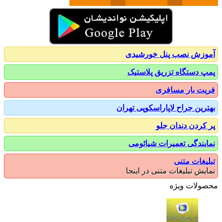
زش نصب پنل خورشیدی
 دستگاه تزریق پلاستیک
ت بار مسافری
رین جراح لاپاراسکوپی تهران
کردن دندان جلو
یندگی تعمیرات شیائومی
یغات متنی
یش تبلیغات متنی در اینجا
ولات ویژه