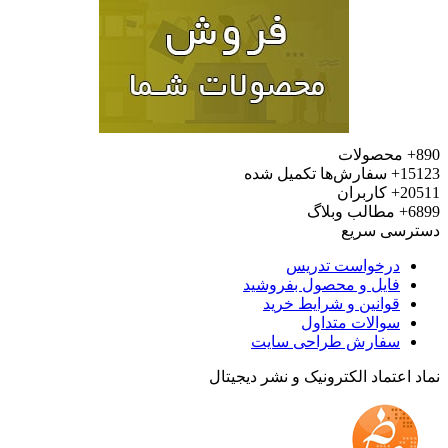
محصولات
15
سفارش‌ها تکمیل شده
20
کاربران
6
مطالب وبلاگ
رسی سریع
درخواست تدریس
فایل و محصول بفروشید
قوانین و شرایط خرید
سوالات متداول
سفارش طراحی سایت
 اعتماد الکترونیک و نشر دیجیتال