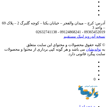
آدرس: کرج – میدان والفجر – خیابان یکتا – کوچه گلبرگ 2 – پلاک 69
د 3
09365452019 - 09124868241 - 
 آندروید
لینک مستقیم
يه حقوق محصولات و محتوای اين سایت متعلق
واندیشان
می باشد و هر گونه کپی برداری از محتوا و محصولات
 پیگرد قانونی دارد.
0
صفحه اصلی