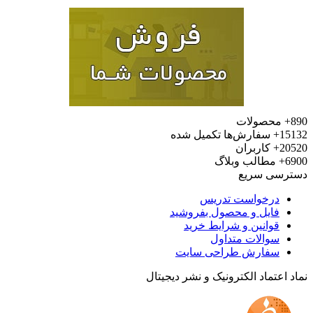
محصولات
15
سفارش‌ها تکمیل شده
20
کاربران
6
مطالب وبلاگ
رسی سریع
درخواست تدریس
فایل و محصول بفروشید
قوانین و شرایط خرید
سوالات متداول
سفارش طراحی سایت
 اعتماد الکترونیک و نشر دیجیتال