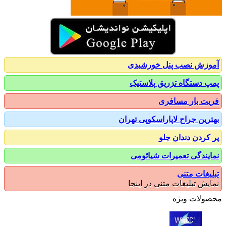
زش نصب پنل خورشیدی
 دستگاه تزریق پلاستیک
ت بار مسافری
رین جراح لاپاراسکوپی تهران
کردن دندان جلو
یندگی تعمیرات شیائومی
یغات متنی
یش تبلیغات متنی در اینجا
ولات ویژه