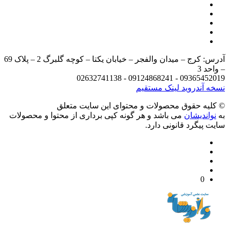
آدرس: کرج – میدان والفجر – خیابان یکتا – کوچه گلبرگ 2 – پلاک 69
د 3
09365452019 - 09124868241 - 
 آندروید
لینک مستقیم
يه حقوق محصولات و محتوای اين سایت متعلق
واندیشان
می باشد و هر گونه کپی برداری از محتوا و محصولات
 پیگرد قانونی دارد.
0