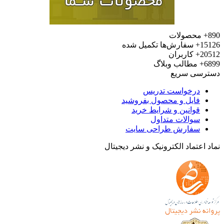
محصولات
15
سفارش‌ها تکمیل شده
20
کاربران
6
مطالب وبلاگ
رسی سریع
درخواست تدریس
فایل و محصول بفروشید
قوانین و شرایط خرید
سوالات متداول
سفارش طراحی سایت
 اعتماد الکترونیک و نشر دیجیتال