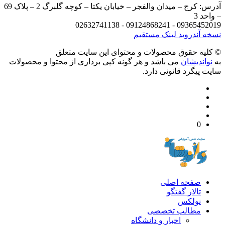
آدرس: کرج – میدان والفجر – خیابان یکتا – کوچه گلبرگ 2 – پلاک 69
د 3
09365452019 - 09124868241 - 
 آندروید
لینک مستقیم
يه حقوق محصولات و محتوای اين سایت متعلق
واندیشان
می باشد و هر گونه کپی برداری از محتوا و محصولات
 پیگرد قانونی دارد.
0
صفحه اصلی
تالار گفتگو
نولکس
مطالب تخصصی
اخبار و دانشگاه