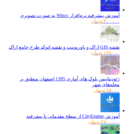
آموزش پیشرفته نرم‌افزار Wincc به صورت تصویری
۳۰۰۰۰۰
تومان
نقشه GIS اراک و پاورپوینت و نقشه اتوکد طرح جامع اراک
۱۴۸۰۰۰
تومان
ژئودیتابیس بلوک های آماری 1395 اصفهان منطبق بر
محله‌های شهر
۶۵۰۰۰
تومان
آموزش CityEngine از سطح مقدماتی تا پیشرفته
۳۸۰۰۰۰۰
تومان