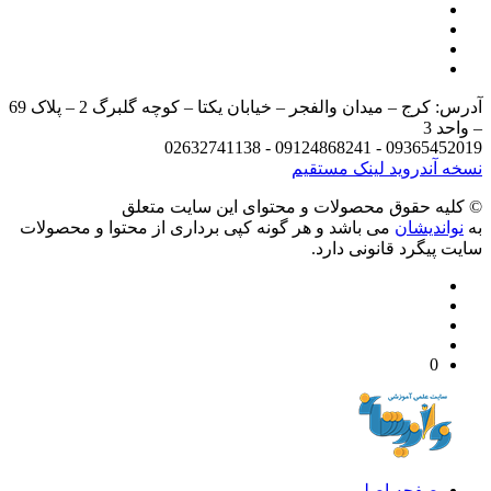
آدرس: کرج – میدان والفجر – خیابان یکتا – کوچه گلبرگ 2 – پلاک 69
د 3
09365452019 - 09124868241 - 
 آندروید
لینک مستقیم
يه حقوق محصولات و محتوای اين سایت متعلق
واندیشان
می باشد و هر گونه کپی برداری از محتوا و محصولات
 پیگرد قانونی دارد.
0
صفحه اصلی