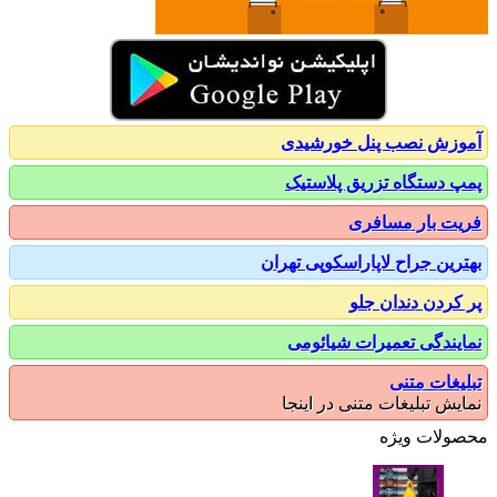
زش نصب پنل خورشیدی
 دستگاه تزریق پلاستیک
ت بار مسافری
رین جراح لاپاراسکوپی تهران
کردن دندان جلو
یندگی تعمیرات شیائومی
یغات متنی
یش تبلیغات متنی در اینجا
ولات ویژه