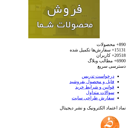
محصولات
15
سفارش‌ها تکمیل شده
20
کاربران
6
مطالب وبلاگ
رسی سریع
درخواست تدریس
فایل و محصول بفروشید
قوانین و شرایط خرید
سوالات متداول
سفارش طراحی سایت
 اعتماد الکترونیک و نشر دیجیتال