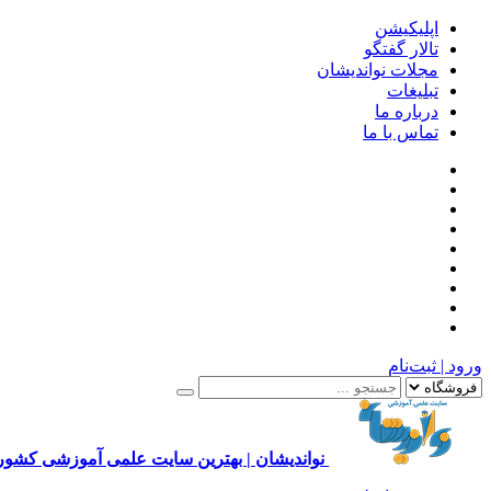
اپلیکیشن
تالار گفتگو
مجلات نواندیشان
تبلیغات
درباره ما
تماس با ما
ورود | ثبت‌نام
نواندیشان | بهترین سایت علمی آموزشی کشور