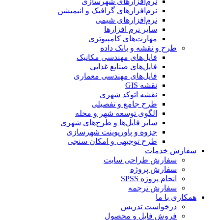
نرم‌افزارهای شهرسازی
نرم‌افزارهای گرافیک و انیمیشن
نرم‌افزارهای شیمی
سایر نرم افزارها
مهارت‌های کامپیوتری
طرح و نقشه و بانک داده
فایل‌های مهندسی مکانیک
فایل‌های صنایع غذایی
فایل‌های مهندسی معماری
نقشه GIS
نقشه اتوکد شهری
طرح جامع و تفصیلی
الگوی توسعه شهر و محله
سایر فایل‌ها و طرح‌های شهری
جزوه و پاورپوینت شهرسازی
طرح توجیهی و امکان سنجی
سفارش خدمات
سفارش طراحی سایت
سفارش پروژه
انجام پروژه SPSS
سفارش ترجمه
همکاری با ما
درخواست تدریس
فروش فایل و محصول