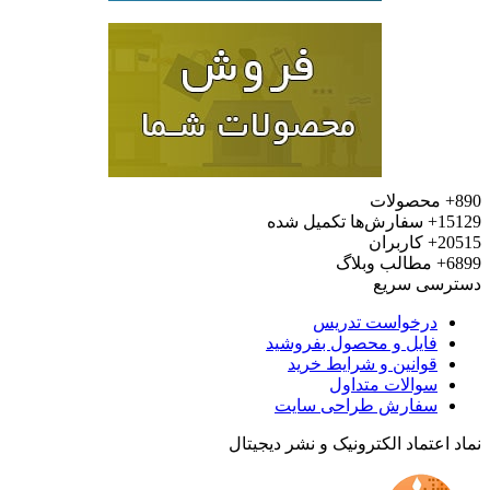
محصولات
15
سفارش‌ها تکمیل شده
20
کاربران
6
مطالب وبلاگ
رسی سریع
درخواست تدریس
فایل و محصول بفروشید
قوانین و شرایط خرید
سوالات متداول
سفارش طراحی سایت
 اعتماد الکترونیک و نشر دیجیتال