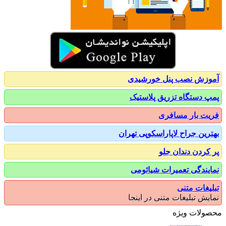
زش نصب پنل خورشیدی
 دستگاه تزریق پلاستیک
ت بار مسافری
رین جراح لاپاراسکوپی تهران
کردن دندان جلو
یندگی تعمیرات شیائومی
یغات متنی
یش تبلیغات متنی در اینجا
ولات ویژه