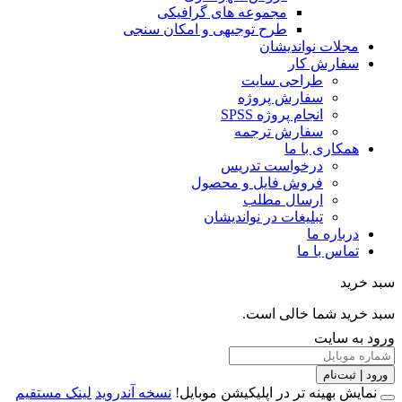
مجموعه های گرافیکی
طرح توجیهی و امکان سنجی
مجلات نواندیشان
سفارش کار
طراحی سایت
سفارش پروژه
انجام پروژه SPSS
سفارش ترجمه
همکاری با ما
درخواست تدریس
فروش فایل و محصول
ارسال مطلب
تبلیغات در نواندیشان
درباره ما
تماس با ما
خرید
خرید شما خالی است.
 به سایت
 | ثبت‌نام
مایش بهینه تر در اپلیکیشن موبایل!
نسخه آندروید
لینک مستقیم