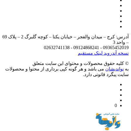
آدرس: کرج – میدان والفجر – خیابان یکتا – کوچه گلبرگ 2 – پلاک 69
د 3
09365452019 - 09124868241 - 
 آندروید
لینک مستقیم
يه حقوق محصولات و محتوای اين سایت متعلق
واندیشان
می باشد و هر گونه کپی برداری از محتوا و محصولات
 پیگرد قانونی دارد.
0