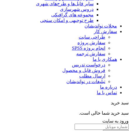
سایر فایل‌ها و طرح‌های شهری
دروس شهرسازی
مجموعه های گرافیکی
طرح توجیهی و امکان سنجی
مجلات نواندیشان
سفارش کار
طراحی سایت
سفارش پروژه
انجام پروژه SPSS
سفارش ترجمه
همکاری با ما
درخواست تدریس
فروش فایل و محصول
ارسال مطلب
تبلیغات در نواندیشان
درباره ما
تماس با ما
خرید
خرید شما خالی است.
 به سایت