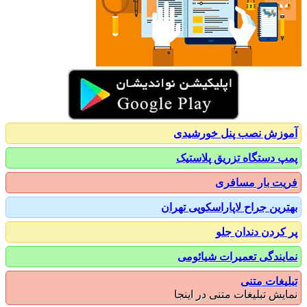
زش نصب پنل خورشیدی
 دستگاه تزریق پلاستیک
ت بار مسافری
رین جراح لاپاراسکوپی تهران
کردن دندان جلو
یندگی تعمیرات شیائومی
یغات متنی
یش تبلیغات متنی در اینجا