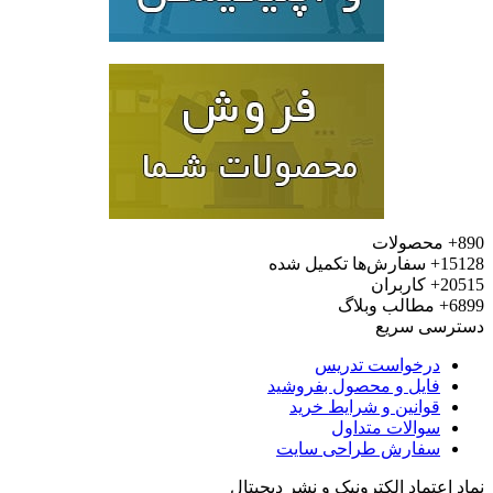
محصولات
15
سفارش‌ها تکمیل شده
20
کاربران
6
مطالب وبلاگ
رسی سریع
درخواست تدریس
فایل و محصول بفروشید
قوانین و شرایط خرید
سوالات متداول
سفارش طراحی سایت
 اعتماد الکترونیک و نشر دیجیتال