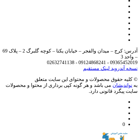
آدرس: کرج – میدان والفجر – خیابان یکتا – کوچه گلبرگ 2 – پلاک 69
د 3
09365452019 - 09124868241 - 
 آندروید
لینک مستقیم
يه حقوق محصولات و محتوای اين سایت متعلق
واندیشان
می باشد و هر گونه کپی برداری از محتوا و محصولات
 پیگرد قانونی دارد.
0